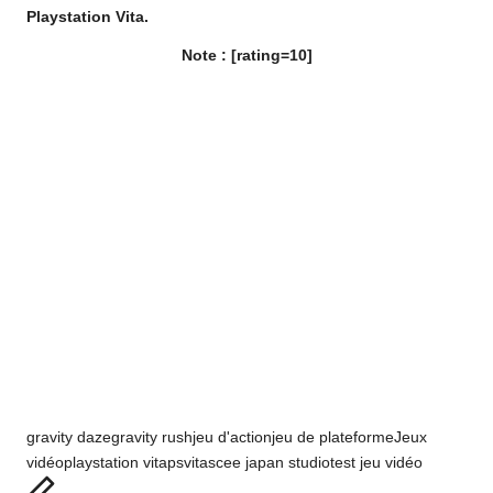
Playstation Vita.
Note : [rating=10]
Tags:
gravity daze
gravity rush
jeu d'action
jeu de plateforme
Jeux
vidéo
playstation vita
psvita
scee japan studio
test jeu vidéo