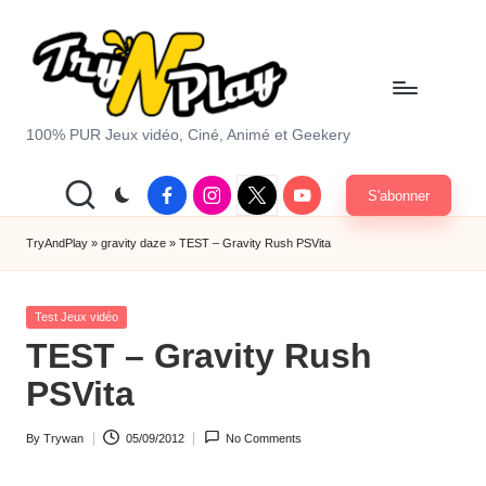
Skip
to
content
T
100% PUR Jeux vidéo, Ciné, Animé et Geekery
r
Facebook
Instagram
X
Youtube
S'abonner
y
|
Twitter
A
TryAndPlay
»
gravity daze
»
TEST – Gravity Rush PSVita
n
Posted
d
Test Jeux vidéo
in
TEST – Gravity Rush
P
PSVita
la
y.
By
Trywan
05/09/2012
No Comments
Posted
c
by