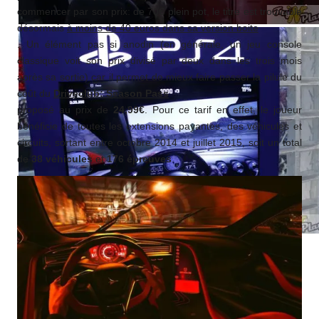
commencer par son prix: de 70€ plein pot, le titre est trouvable
désormais
à moins de 40 euros dans sa version boite
. Un élément pas si anodin (en générale, un jeu console
classique voit son prix divisé par deux dans les trois mois
après sa sortie) car il permet de mieux faire passer la pilule du
coût du
Driveclub: Season Pass
proposé au prix de
24,99€
. Pour ce tarif en effet, le joueur
bénéficie de toutes les extensions payantes, des véhicules et
circuits, sortant entre octobre 2014 et juillet 2015, soit un total
de
38 véhicules
et
176 épreuves
.