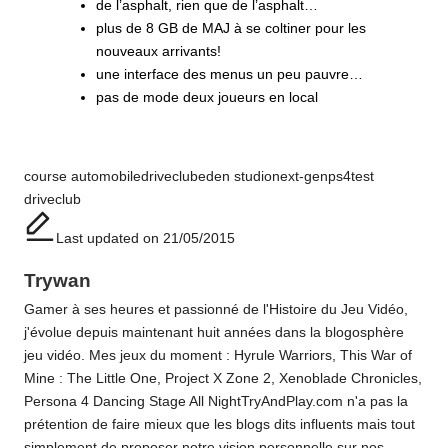
de l’asphalt, rien que de l’asphalt…
plus de 8 GB de MAJ à se coltiner pour les
nouveaux arrivants!
une interface des menus un peu pauvre…
pas de mode deux joueurs en local
Tags:
course automobile
driveclub
eden studio
next-gen
ps4
test
driveclub
Last updated on 21/05/2015
Trywan
Gamer à ses heures et passionné de l'Histoire du Jeu Vidéo,
j'évolue depuis maintenant huit années dans la blogosphère
jeu vidéo. Mes jeux du moment : Hyrule Warriors, This War of
Mine : The Little One, Project X Zone 2, Xenoblade Chronicles,
Persona 4 Dancing Stage All NightTryAndPlay.com n'a pas la
prétention de faire mieux que les blogs dits influents mais tout
simplement de proposer notre vision personnelle sur nos