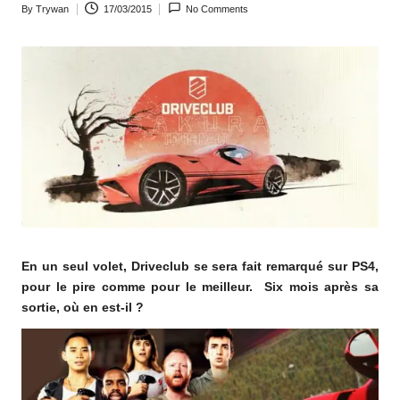
By
Trywan
17/03/2015
No Comments
o
Posted
by
m
En un seul volet, Driveclub se sera fait remarqué sur PS4,
pour le pire comme pour le meilleur. Six mois après sa
sortie, où en est-il ?