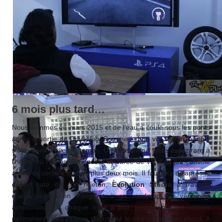
6 mois plus tard…
Nous sommes en mars 2015 et de l’eau a coulé sous les ponts
après la sortie de Driveclub. Comme le bon vin, le titre semble
s’être bonifié avec le temps. Un fait somme toute assez rare à
l’heure où l’on estime encore la durée de vie d’un jeu console
après sa sortie à tout au plus deux mois. Il faut dire qu’après le
départ raté de son rejeton,
Evolution Studio
a travaillé
d’arrache-pied en intégrant à sa roadmap de véritables
améliorations à chaque mise à jour, poussé par les retours
permanents des joueurs déçus par le titre au premier abord. A