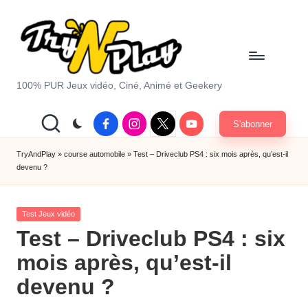
Skip
to
content
T
100% PUR Jeux vidéo, Ciné, Animé et Geekery
r
Facebook
Instagram
X
Youtube
S'abonner
y
|
Twitter
A
TryAndPlay
»
course automobile
»
Test – Driveclub PS4 : six mois après, qu’est-il
devenu ?
n
d
Posted
Test Jeux vidéo
P
in
Test – Driveclub PS4 : six
la
mois après, qu’est-il
y.
devenu ?
c