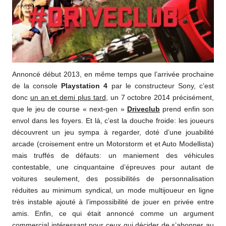
Annoncé début 2013, en même temps que l’arrivée prochaine
de la console
Playstation 4
par le constructeur Sony, c’est
donc
un an et demi plus tard
, un 7 octobre 2014 précisément,
que le jeu de course « next-gen »
Driveclub
prend enfin son
envol dans les foyers. Et là, c’est la douche froide: les joueurs
découvrent un jeu sympa à regarder, doté d’une jouabilité
arcade (croisement entre un Motorstorm et et Auto Modellista)
mais truffés de défauts: un maniement des véhicules
contestable, une cinquantaine d’épreuves pour autant de
voitures seulement, des possibilités de personnalisation
réduites au minimum syndical, un mode multijoueur en ligne
très instable ajouté à l’impossibilité de jouer en privée entre
amis. Enfin, ce qui était annoncé comme un argument
commercial intéressant pour ceux qui décider de s’abonner au