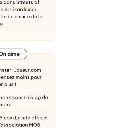
e
dans
Streets of
e 4: Lizardcube
te de la suite de la
ie
On aime
ster-Joueur.com
ensez moins pour
r plus !
monx.com
Le blog de
monx
5.com
Le site officiel
l’association MO5