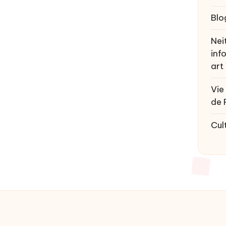
Blo
Nei
inf
art
Vie
de 
Cul