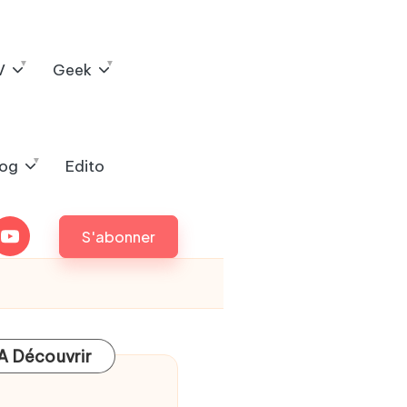
V
Geek
log
Edito
outube
S'abonner
A Découvrir