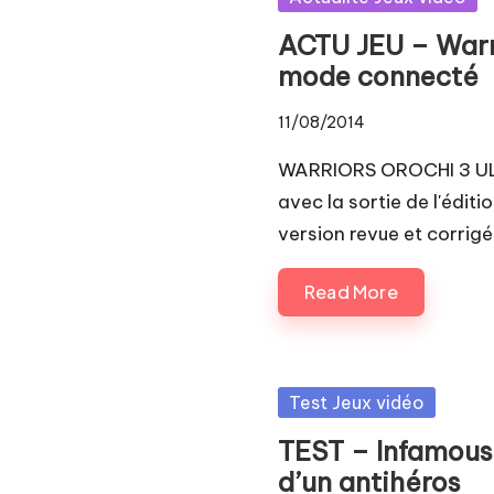
in
ACTU JEU – Warr
mode connecté
11/08/2014
WARRIORS OROCHI 3 ULTI
avec la sortie de l'éditi
version revue et corrig
Read More
Posted
Test Jeux vidéo
in
TEST – Infamous 
d’un antihéros