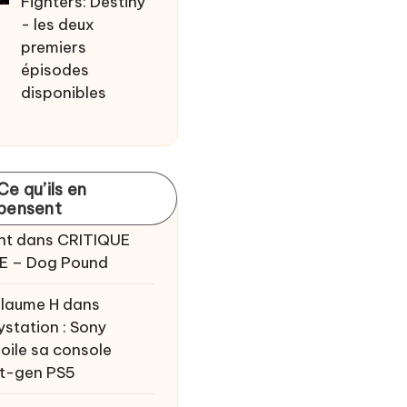
Fighters: Destiny
- les deux
premiers
épisodes
disponibles
Ce qu’ils en
pensent
nt
dans
CRITIQUE
E – Dog Pound
llaume H
dans
ystation : Sony
oile sa console
t-gen PS5