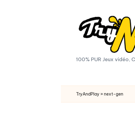
Skip
to
content
T
100% PUR Jeux vidéo, C
r
y
TryAndPlay
»
next-gen
A
n
d