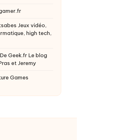
gamer.fr
tsabes
Jeux vidéo,
ormatique, high tech,
 De Geek.fr
Le blog
Pras et Jeremy
ture Games