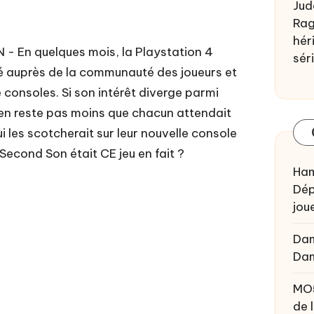
Jud
Rag
héri
 En quelques mois, la Playstation 4
sér
é auprès de la communauté des joueurs et
 consoles. Si son intérêt diverge parmi
l n'en reste pas moins que chacun attendait
i les scotcherait sur leur nouvelle console
 Second Son était CE jeu en fait ?
Ham
Dép
joue
Da
Da
MO
de 