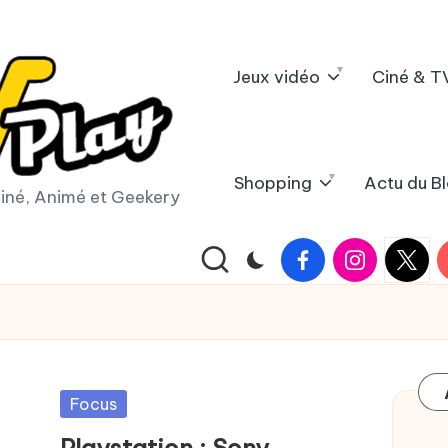
Jeux vidéo
Ciné & T
Shopping
Actu du B
iné, Animé et Geekery
Facebook
Instagram
X
Y
|
Twitter
Posted
Focus
in
Playstation : Sony