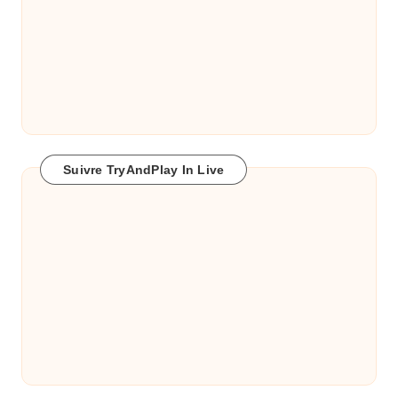
Suivre TryAndPlay In Live