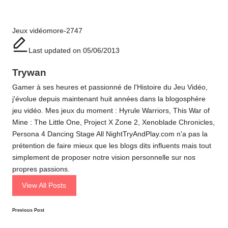
Tags:
Jeux vidéo
more-2747
Last updated on 05/06/2013
Trywan
Gamer à ses heures et passionné de l'Histoire du Jeu Vidéo,
j'évolue depuis maintenant huit années dans la blogosphère
jeu vidéo. Mes jeux du moment : Hyrule Warriors, This War of
Mine : The Little One, Project X Zone 2, Xenoblade Chronicles,
Persona 4 Dancing Stage All NightTryAndPlay.com n'a pas la
prétention de faire mieux que les blogs dits influents mais tout
simplement de proposer notre vision personnelle sur nos
propres passions.
View All Posts
Post
Previous Post