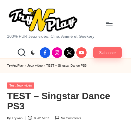
Skip
to
content
T
100% PUR Jeux vidéo, Ciné, Animé et Geekery
r
Facebook
Instagram
X
Youtube
S'abonner
y
|
Twitter
A
TryAndPlay
»
Jeux vidéo
»
TEST – Singstar Dance PS3
n
Posted
d
Test Jeux vidéo
in
TEST – Singstar Dance
P
PS3
la
y.
By
Trywan
05/01/2011
No Comments
Posted
c
by