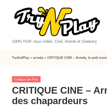
Skip
to
content
T
100% PUR Jeux vidéo, Ciné, Animé et Geekery
r
TryAndPlay
»
arrietty
»
CRITIQUE CINE – Arrietty, le petit mo
y
A
Posted
Critique de Film
n
in
CRITIQUE CINE – Arri
d
des chapardeurs
P