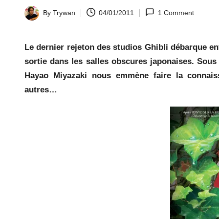
la
By
Trywan
04/01/2011
1 Comment
Posted
by
y.
Le dernier rejeton des studios Ghibli débarque e
c
sortie dans les salles obscures japonaises. Sous 
Hayao Miyazaki nous emmène faire la connaiss
o
autres…
m