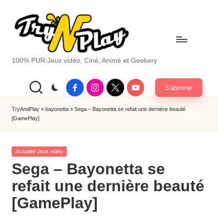
Skip
to
content
T
100% PUR Jeux vidéo, Ciné, Animé et Geekery
r
Facebook
Instagram
X
Youtube
S'abonner
y
|
Twitter
A
TryAndPlay
»
bayonetta
»
Sega – Bayonetta se refait une dernière beauté
[GamePlay]
n
d
Posted
Actualité Jeux vidéo
P
in
Sega – Bayonetta se
la
refait une dernière beauté
y.
[GamePlay]
c