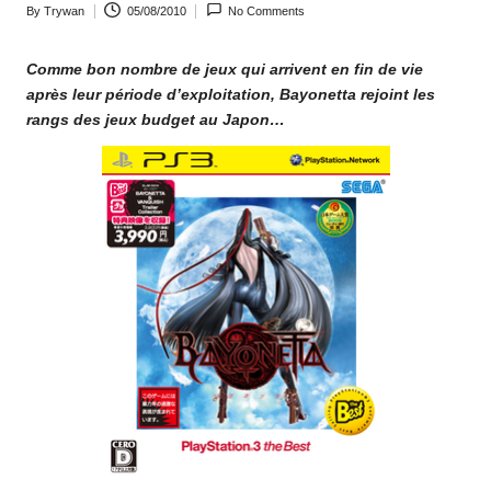
By
Trywan
05/08/2010
No Comments
o
Posted
by
m
Comme bon nombre de jeux qui arrivent en fin de vie
après leur période d’exploitation, Bayonetta rejoint les
rangs des jeux budget au Japon…