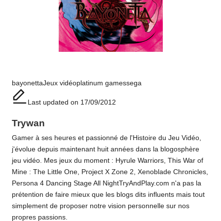
Tags:
bayonetta
Jeux vidéo
platinum games
sega
Last updated on 17/09/2012
Trywan
Gamer à ses heures et passionné de l'Histoire du Jeu Vidéo,
j'évolue depuis maintenant huit années dans la blogosphère
jeu vidéo. Mes jeux du moment : Hyrule Warriors, This War of
Mine : The Little One, Project X Zone 2, Xenoblade Chronicles,
Persona 4 Dancing Stage All NightTryAndPlay.com n'a pas la
prétention de faire mieux que les blogs dits influents mais tout
simplement de proposer notre vision personnelle sur nos
propres passions.