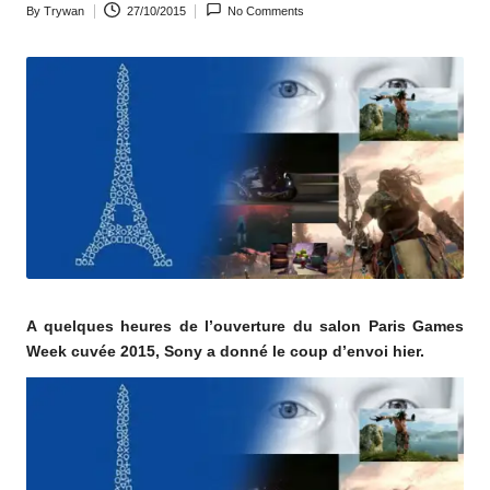
By
Trywan
27/10/2015
No Comments
o
Posted
by
m
A quelques heures de l’ouverture du salon Paris Games
Week cuvée 2015, Sony a donné le coup d’envoi hier.