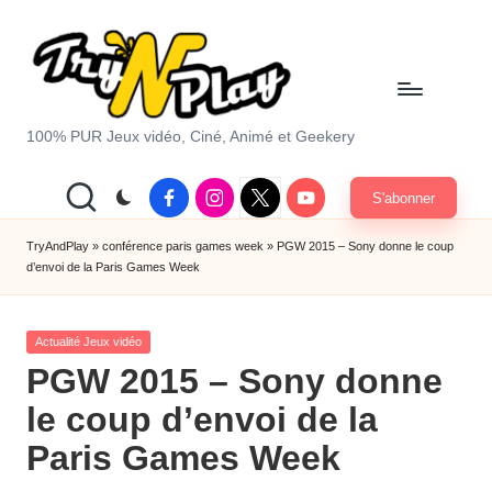
Skip
to
content
T
100% PUR Jeux vidéo, Ciné, Animé et Geekery
r
Facebook
Instagram
X
Youtube
S'abonner
y
|
Twitter
A
TryAndPlay
»
conférence paris games week
»
PGW 2015 – Sony donne le coup
d’envoi de la Paris Games Week
n
d
Posted
Actualité Jeux vidéo
P
in
PGW 2015 – Sony donne
la
le coup d’envoi de la
y.
Paris Games Week
c