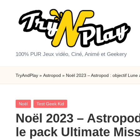
Skip
to
content
T
100% PUR Jeux vidéo, Ciné, Animé et Geekery
r
TryAndPlay
»
Astropod
»
Noël 2023 – Astropod : objectif Lune 
y
A
Posted
Noël
Test Geek Kid
n
in
Noël 2023 – Astropod
d
le pack Ultimate Mis
P