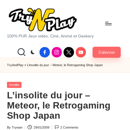
Skip
to
content
T
100% PUR Jeux vidéo, Ciné, Animé et Geekery
r
Facebook
Instagram
X
Youtube
S'abonner
y
|
Twitter
A
TryAndPlay
»
L’insolite du jour – Meteor, le Retrogaming Shop Japan
n
Posted
d
Insolite
in
L’insolite du jour –
P
Meteor, le Retrogaming
la
Shop Japan
y.
c
By
Trywan
29/01/2009
2 Comments
Posted