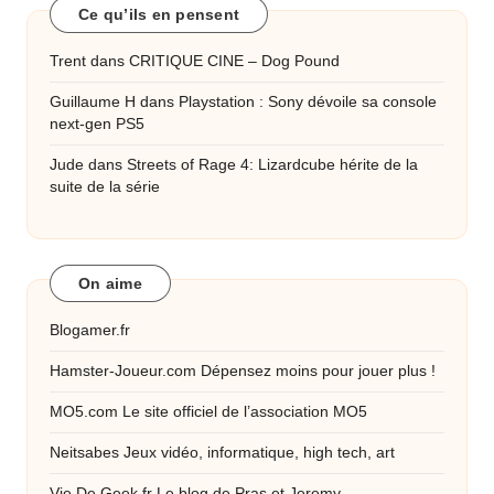
Ce qu’ils en pensent
Trent
dans
CRITIQUE CINE – Dog Pound
Guillaume H
dans
Playstation : Sony dévoile sa console
next-gen PS5
Jude
dans
Streets of Rage 4: Lizardcube hérite de la
suite de la série
On aime
Blogamer.fr
Hamster-Joueur.com
Dépensez moins pour jouer plus !
MO5.com
Le site officiel de l’association MO5
Neitsabes
Jeux vidéo, informatique, high tech, art
Vie De Geek.fr
Le blog de Pras et Jeremy