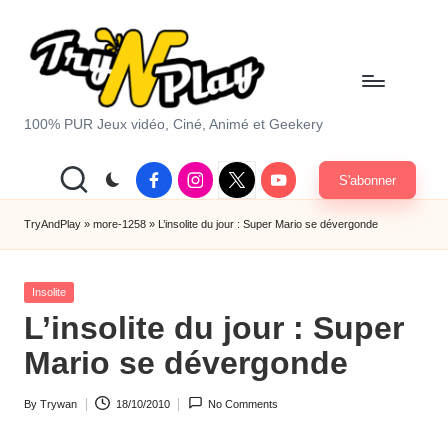
Skip
to
content
T
100% PUR Jeux vidéo, Ciné, Animé et Geekery
r
Facebook
Instagram
X
Youtube
S'abonner
y
|
Twitter
A
TryAndPlay
»
more-1258
»
L’insolite du jour : Super Mario se dévergonde
n
Posted
d
Insolite
in
L’insolite du jour : Super
P
Mario se dévergonde
la
y.
By
Trywan
18/10/2010
No Comments
Posted
c
by