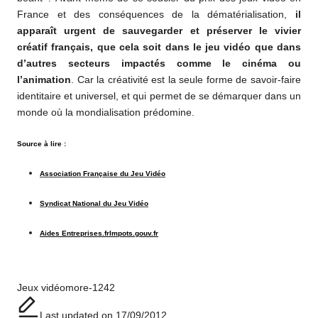
France et des conséquences de la dématérialisation,
il
apparaît urgent de sauvegarder et préserver le vivier
créatif français, que cela soit dans le jeu vidéo que dans
d’autres secteurs impactés comme le cinéma ou
l’animation
. Car la créativité est la seule forme de savoir-faire
identitaire et universel, et qui permet de se démarquer dans un
monde où la mondialisation prédomine.
Source à lire :
Association Française du Jeu Vidéo
Syndicat National du Jeu Vidéo
Aides Entreprises.fr
Impots.gouv.fr
Tags:
Jeux vidéo
more-1242
Last updated on 17/09/2012