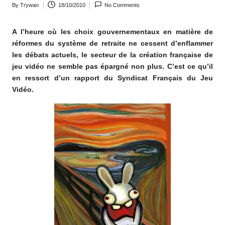
By
Trywan
18/10/2010
No Comments
o
Posted
by
m
A l’heure où les choix gouvernementaux en matière de
réformes du système de retraite ne cessent d’enflammer
les débats actuels, le secteur de la création française de
jeu vidéo ne semble pas épargné non plus. C’est ce qu’il
en ressort d’un rapport du Syndicat Français du Jeu
Vidéo.