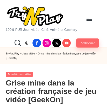
Skip
to
content
T
100% PUR Jeux vidéo, Ciné, Animé et Geekery
r
Facebook
Instagram
X
Youtube
S'abonner
y
|
Twitter
A
TryAndPlay
»
Jeux vidéo
»
Grise mine dans la création française de jeu vidéo
[GeekOn]
n
d
Posted
Actualité Jeux vidéo
P
in
Grise mine dans la
la
création française de jeu
y.
vidéo [GeekOn]
c