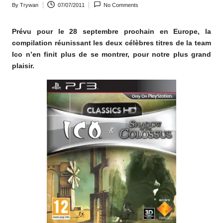
By
Trywan
07/07/2011
No Comments
o
Posted
by
m
Prévu pour le 28 septembre prochain en Europe, la
compilation réunissant les deux célèbres titres de la team
Ico n’en finit plus de se montrer, pour notre plus grand
plaisir.