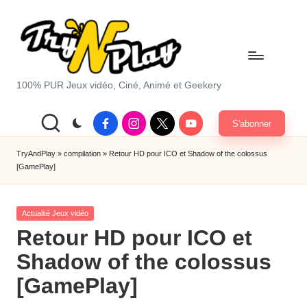
Skip
to
content
T
100% PUR Jeux vidéo, Ciné, Animé et Geekery
r
Facebook
Instagram
X
Youtube
S'abonner
y
|
Twitter
A
TryAndPlay
»
compilation
»
Retour HD pour ICO et Shadow of the colossus
[GamePlay]
n
d
Posted
Actualité Jeux vidéo
P
in
Retour HD pour ICO et
la
Shadow of the colossus
y.
[GamePlay]
c