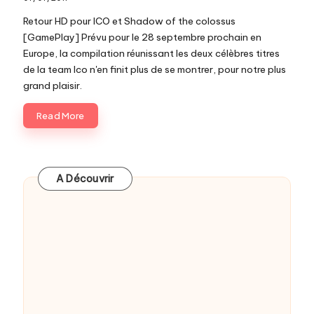
c
Retour HD pour ICO et Shadow of the colossus
o
[GamePlay] Prévu pour le 28 septembre prochain en
Europe, la compilation réunissant les deux célèbres titres
m
de la team Ico n'en finit plus de se montrer, pour notre plus
grand plaisir.
Read More
A Découvrir