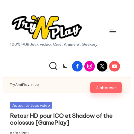
Skip
to
content
T
100% PUR Jeux vidéo, Ciné, Animé et Geekery
r
y
Facebook
Instagram
X
Youtube
|
A
Twitter
n
TryAndPlay
»
ico
S'abonner
d
P
Posted
Actualité Jeux vidéo
in
Retour HD pour ICO et Shadow of the
la
colossus [GamePlay]
y.
07/07/2011