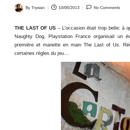
la
By
Trywan
10/06/2013
No Comments
Posted
by
y.
THE LAST OF US
– L’occasion était trop belle: à 
c
Naughty Dog, Playstation France organisait un é
première et manette en main The Last of Us. Réci
o
certaines règles du jeu…
m