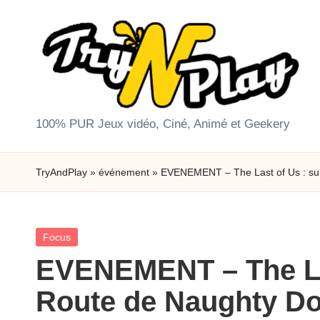
Skip
to
content
T
100% PUR Jeux vidéo, Ciné, Animé et Geekery
r
TryAndPlay
»
événement
»
EVENEMENT – The Last of Us : su
y
A
Posted
Focus
n
in
EVENEMENT – The Las
d
Route de Naughty D
P