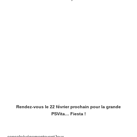
Rendez-vous le 22 février prochain pour la grande
PSVita… Fiesta !
Tags:
console
événement
event
Jeux