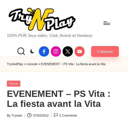
Skip
to
content
T
100% PUR Jeux vidéo, Ciné, Animé et Geekery
r
Facebook
Instagram
X
Youtube
S'abonner
y
|
Twitter
A
TryAndPlay
»
console
»
EVENEMENT – PS Vita : La fiesta avant la Vita
n
Posted
d
Focus
in
EVENEMENT – PS Vita :
P
La fiesta avant la Vita
la
y.
By
Trywan
07/02/2012
2 Comments
Posted
c
by