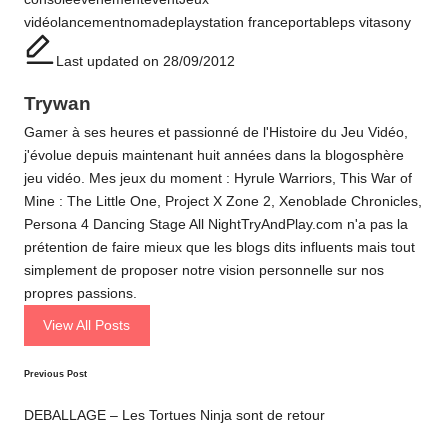
vidéo
lancement
nomade
playstation france
portable
ps vita
sony
Last updated on 28/09/2012
Trywan
Gamer à ses heures et passionné de l'Histoire du Jeu Vidéo,
j'évolue depuis maintenant huit années dans la blogosphère
jeu vidéo. Mes jeux du moment : Hyrule Warriors, This War of
Mine : The Little One, Project X Zone 2, Xenoblade Chronicles,
Persona 4 Dancing Stage All NightTryAndPlay.com n'a pas la
prétention de faire mieux que les blogs dits influents mais tout
simplement de proposer notre vision personnelle sur nos
propres passions.
View All Posts
Post
Previous Post
navigation
DEBALLAGE – Les Tortues Ninja sont de retour