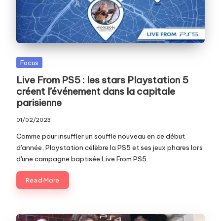
c
o
m
Posted
Focus
in
Live From PS5 : les stars Playstation 5
créent l’événement dans la capitale
parisienne
01/02/2023
Comme pour insuffler un souffle nouveau en ce début
d'année, Playstation célèbre la PS5 et ses jeux phares lors
d'une campagne baptisée Live From PS5.
Read More