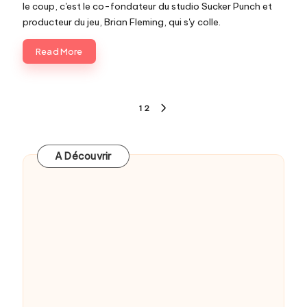
le coup, c'est le co-fondateur du studio Sucker Punch et
producteur du jeu, Brian Fleming, qui s'y colle.
Read More
Pagination
1
2
NEXT
des
PAGE
publications
A Découvrir