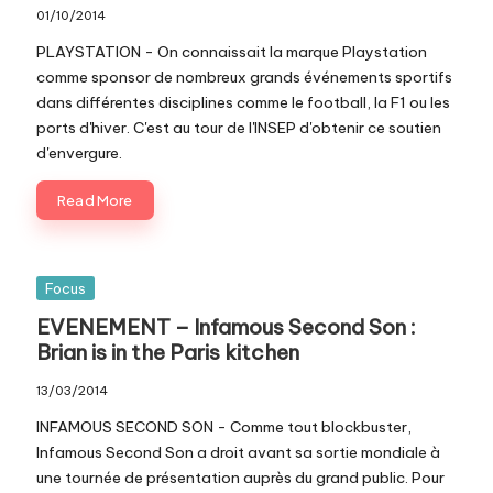
01/10/2014
PLAYSTATION - On connaissait la marque Playstation
comme sponsor de nombreux grands événements sportifs
dans différentes disciplines comme le football, la F1 ou les
ports d'hiver. C'est au tour de l'INSEP d'obtenir ce soutien
d'envergure.
Read More
Posted
Focus
in
EVENEMENT – Infamous Second Son :
Brian is in the Paris kitchen
13/03/2014
INFAMOUS SECOND SON - Comme tout blockbuster,
Infamous Second Son a droit avant sa sortie mondiale à
une tournée de présentation auprès du grand public. Pour