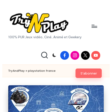
Skip
to
content
T
100% PUR Jeux vidéo, Ciné, Animé et Geekery
r
y
Facebook
Instagram
X
Youtube
|
A
Twitter
n
TryAndPlay
»
playstation france
S'abonner
d
P
la
y.