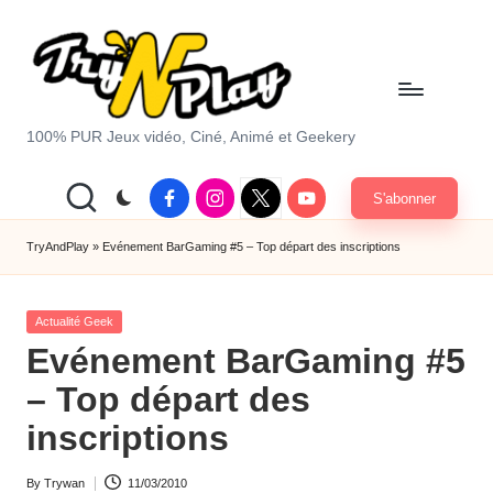
Skip
to
content
T
100% PUR Jeux vidéo, Ciné, Animé et Geekery
r
Facebook
Instagram
X
Youtube
S'abonner
y
|
Twitter
A
TryAndPlay
»
Evénement BarGaming #5 – Top départ des inscriptions
n
Posted
d
Actualité Geek
in
Evénement BarGaming #5
P
– Top départ des
la
inscriptions
y.
c
By
Trywan
11/03/2010
Posted