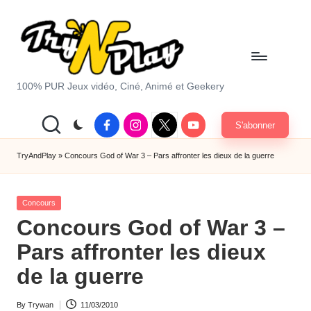
Skip
to
content
T
100% PUR Jeux vidéo, Ciné, Animé et Geekery
r
Facebook
Instagram
X
Youtube
S'abonner
y
|
Twitter
A
TryAndPlay
»
Concours God of War 3 – Pars affronter les dieux de la guerre
n
Posted
d
Concours
in
Concours God of War 3 –
P
Pars affronter les dieux
la
de la guerre
y.
c
By
Trywan
11/03/2010
Posted