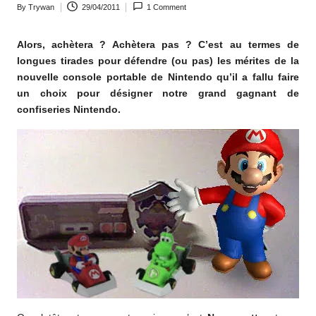
By
Trywan
29/04/2011
1 Comment
o
Posted
by
m
Alors, achètera ? Achètera pas ? C’est au termes de
longues tirades pour défendre (ou pas) les mérites de la
nouvelle console portable de Nintendo qu’il a fallu faire
un choix pour désigner notre grand gagnant de
confiseries Nintendo.