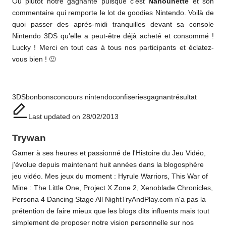
Ou plutôt notre gagnante puisque c’est
Nanounette
et son
commentaire qui remporte le lot de goodies Nintendo. Voilà de
quoi passer des aprés-midi tranquilles devant sa console
Nintendo 3DS qu’elle a peut-être déjà acheté et consommé !
Lucky ! Merci en tout cas à tous nos participants et éclatez-
vous bien ! 🙂
Tags:
3DS
bonbons
concours nintendo
confiseries
gagnant
résultat
Last updated on 28/02/2013
Trywan
Gamer à ses heures et passionné de l'Histoire du Jeu Vidéo,
j'évolue depuis maintenant huit années dans la blogosphère
jeu vidéo. Mes jeux du moment : Hyrule Warriors, This War of
Mine : The Little One, Project X Zone 2, Xenoblade Chronicles,
Persona 4 Dancing Stage All NightTryAndPlay.com n'a pas la
prétention de faire mieux que les blogs dits influents mais tout
simplement de proposer notre vision personnelle sur nos