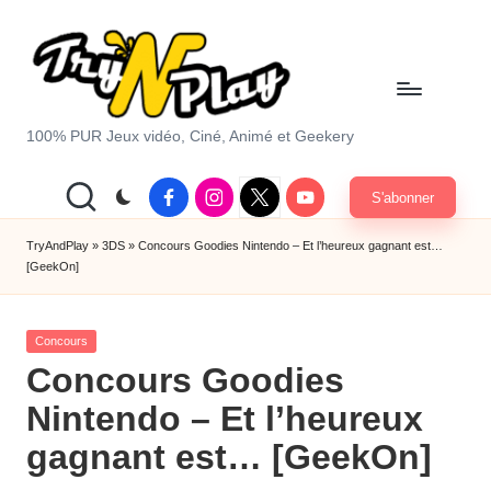
Skip
to
content
T
100% PUR Jeux vidéo, Ciné, Animé et Geekery
r
Facebook
Instagram
X
Youtube
S'abonner
y
|
Twitter
A
TryAndPlay
»
3DS
»
Concours Goodies Nintendo – Et l’heureux gagnant est…
[GeekOn]
n
d
Posted
Concours
P
in
Concours Goodies
la
Nintendo – Et l’heureux
y.
gagnant est… [GeekOn]
c