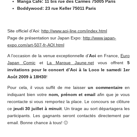
Manga Café: 11 bis rue des Carmes 75005 Paris
Boddywood: 23 rue Keller 75011 Paris
Site officiel d’Aoi:
http://www.aoi-line.com/index.
html
Page de présentation sur Japan Expo:
http://www.japan-
expo.com/art-
507-fr-AOI.html
A l’occasion de la venue exceptionnelle d’
Aoi
en France,
Euro
Japan Comic
et
La Marque Jaune.net
vous offrent
5
invitations pour le concert d’Aoi à la Loco le samedi 1er
Août 2009 à 18H30
!
Pour cela, il vous suffit de me laisser
un commentaire
en
indiquant bien votre
nom, prénom et email
afin que je vous
recontacte si vous remportez la place. Le concours se clôture
ce
jeudi 30 juillet à minuit
. Un tirage au sort départagera les
participants. Les gagnants seront contactés directement par
email. Bonne chance à tous! 🙂