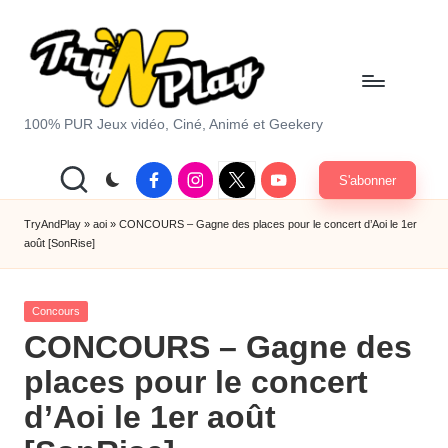
Skip
to
content
T
100% PUR Jeux vidéo, Ciné, Animé et Geekery
r
Facebook
Instagram
X
Youtube
S'abonner
y
|
Twitter
A
TryAndPlay
»
aoi
»
CONCOURS – Gagne des places pour le concert d’Aoi le 1er
août [SonRise]
n
d
Posted
Concours
P
in
CONCOURS – Gagne des
la
places pour le concert
y.
d’Aoi le 1er août
c