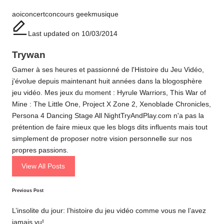
Tags:
aoi
concert
concours geek
musique
Last updated on 10/03/2014
Trywan
Gamer à ses heures et passionné de l'Histoire du Jeu Vidéo,
j'évolue depuis maintenant huit années dans la blogosphère
jeu vidéo. Mes jeux du moment : Hyrule Warriors, This War of
Mine : The Little One, Project X Zone 2, Xenoblade Chronicles,
Persona 4 Dancing Stage All NightTryAndPlay.com n'a pas la
prétention de faire mieux que les blogs dits influents mais tout
simplement de proposer notre vision personnelle sur nos
propres passions.
View All Posts
Post
Previous Post
navigation
L’insolite du jour: l’histoire du jeu vidéo comme vous ne l’avez
jamais vu!