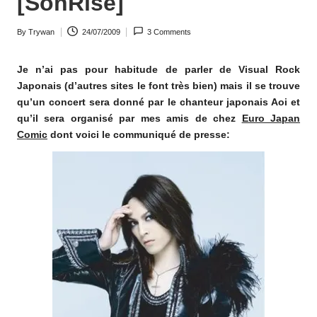
[SonRise]
o
By
Trywan
24/07/2009
3 Comments
m
Posted
by
Je n’ai pas pour habitude de parler de Visual Rock
Japonais (d’autres sites le font très bien) mais il se trouve
qu’un concert sera donné par le chanteur japonais Aoi et
qu’il sera organisé par mes amis de chez
Euro Japan
Comic
dont voici le communiqué de presse: