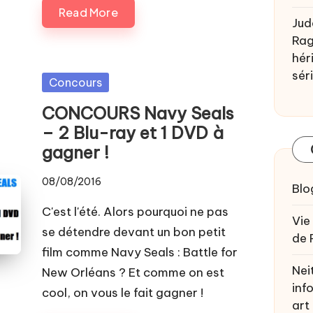
Read More
Jud
Rag
héri
sér
Posted
Concours
in
CONCOURS Navy Seals
– 2 Blu-ray et 1 DVD à
gagner !
08/08/2016
Blo
C'est l'été. Alors pourquoi ne pas
Vie
se détendre devant un bon petit
de 
film comme Navy Seals : Battle for
Nei
New Orléans ? Et comme on est
inf
cool, on vous le fait gagner !
art