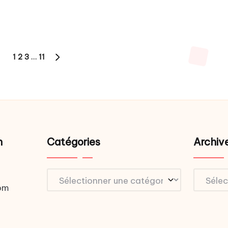
1
2
3
…
11
NEXT
PAGE
ns
n
Catégories
Archiv
Catégories
Archive
om