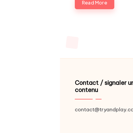
Read More
Pagination
des
publicatio
Contact / signaler u
contenu
contact@tryandplay.c