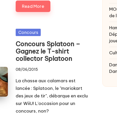
Read More
MO
de 
Ham
Posted
Concours
Dép
in
joue
Concours Splatoon –
Gagnez le T-shirt
Cul
collector Splatoon
Da
08/06/2015
Da
La chasse aux calamars est
lancée : Splatoon, le "mariokart
des jeux de tir", débarque en exclu
sur WiiU! L'occasion pour un
concours, non?