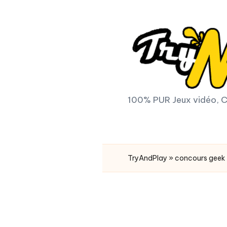
Skip
to
content
T
100% PUR Jeux vidéo, C
r
y
TryAndPlay
»
concours geek
A
n
d