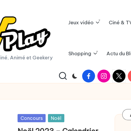
Jeux vidéo
Ciné & T
Shopping
Actu du B
iné, Animé et Geekery
Facebook
Instagram
X
Y
|
Twitter
Posted
Concours
Noël
in
Noël 2023 – Calendrier