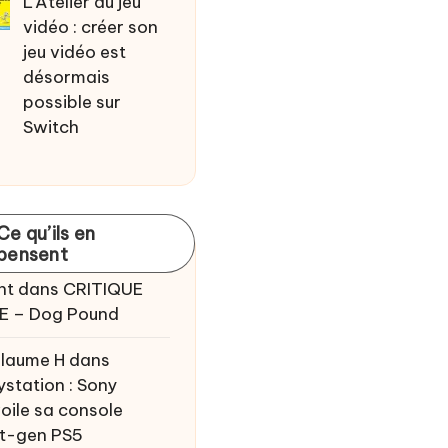
L'Atelier du jeu
vidéo : créer son
jeu vidéo est
désormais
possible sur
Switch
Ce qu’ils en
pensent
nt
dans
CRITIQUE
E – Dog Pound
llaume H
dans
ystation : Sony
oile sa console
t-gen PS5