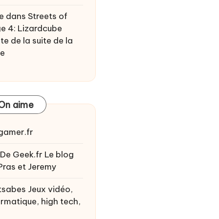
e
dans
Streets of
e 4: Lizardcube
te de la suite de la
ie
On aime
gamer.fr
 De Geek.fr
Le blog
Pras et Jeremy
tsabes
Jeux vidéo,
ormatique, high tech,