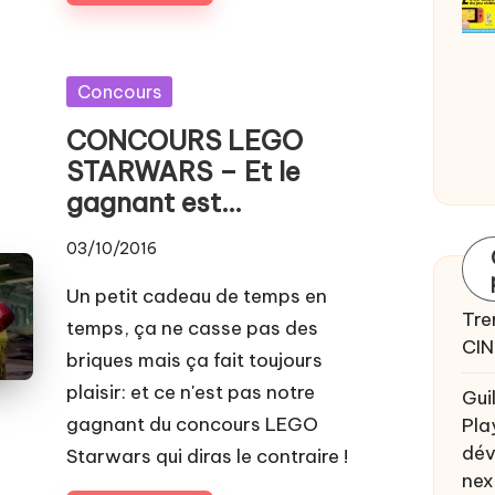
Posted
Concours
in
CONCOURS LEGO
STARWARS – Et le
gagnant est…
03/10/2016
Un petit cadeau de temps en
Tre
temps, ça ne casse pas des
CIN
briques mais ça fait toujours
plaisir: et ce n'est pas notre
Gui
gagnant du concours LEGO
Pla
dév
Starwars qui diras le contraire !
nex