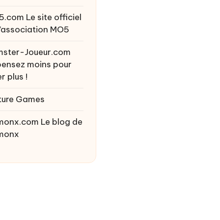
5.com
Le site officiel
l’association MO5
ster-Joueur.com
ensez moins pour
r plus !
ture Games
monx.com
Le blog de
monx