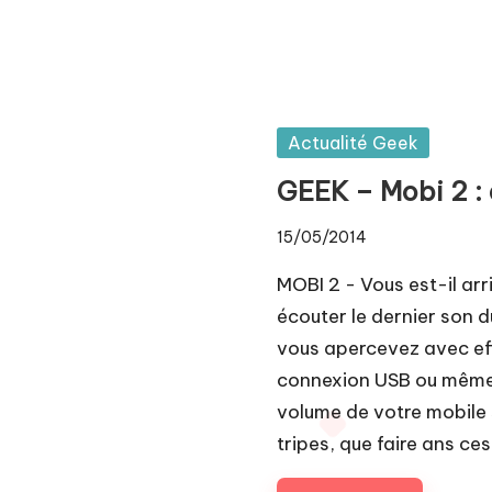
Posted
Actualité Geek
in
GEEK – Mobi 2 : 
15/05/2014
MOBI 2 - Vous est-il arri
écouter le dernier son 
vous apercevez avec effr
connexion USB ou même d
volume de votre mobile 
tripes, que faire ans c