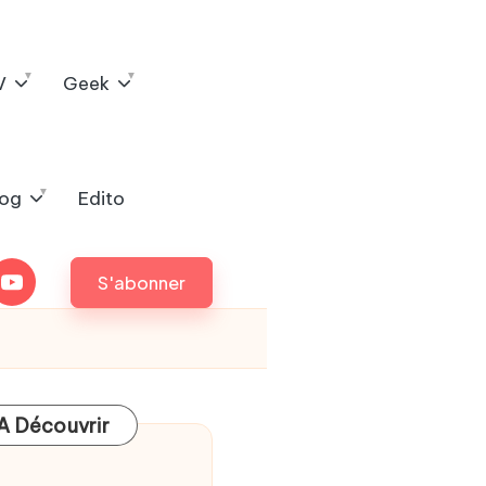
V
Geek
log
Edito
outube
S'abonner
A Découvrir