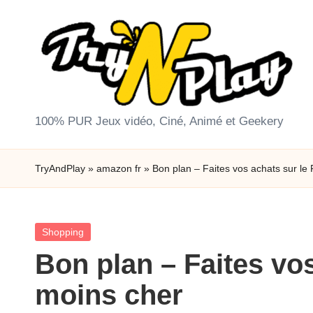
Skip
to
content
T
100% PUR Jeux vidéo, Ciné, Animé et Geekery
r
TryAndPlay
»
amazon fr
»
Bon plan – Faites vos achats sur le
y
A
Posted
Shopping
n
in
Bon plan – Faites vo
d
moins cher
P