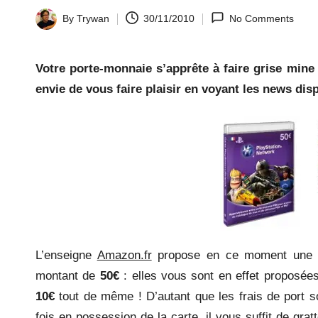
la
By
Trywan
30/11/2010
No Comments
Posted
by
y.
Votre porte-monnaie s’apprête à faire grise mine
c
envie de vous faire plaisir en voyant les news dis
o
m
L’enseigne
Amazon.fr
propose en ce moment une o
montant de
50€
: elles vous sont en effet proposées
10€
tout de même ! D’autant que les frais de port so
fois en possession de la carte, il vous suffit de grat