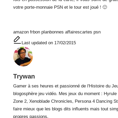
votre porte-monnaie PSN et le tour est joué ! 🙂
Tags:
amazon fr
bon plan
bonnes affaires
cartes psn
Last updated on 17/02/2015
Trywan
Gamer à ses heures et passionné de l'Histoire du Jeu
blogosphère jeu vidéo. Mes jeux du moment : Hyrule W
Zone 2, Xenoblade Chronicles, Persona 4 Dancing Sta
faire mieux que les blogs dits influents mais tout si
propres passions.