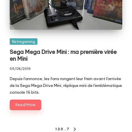
Posted
Retrogaming
in
Sega Mega Drive Mini : ma première virée
en Mini
05/08/2019
Depuis l'annonce, les fans rongent leur frein avant l'arrivée
de la Sega Mega Drive Mini, réplique mini de l'emblématique
console 16 bits.
Read More
Pagination
1
2
3
…
7
NEXT