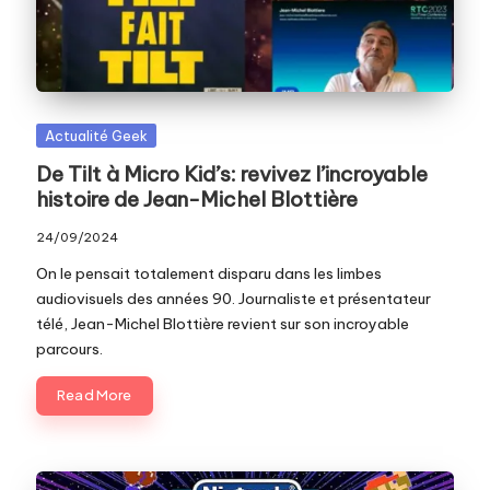
c
o
m
Posted
Actualité Geek
in
De Tilt à Micro Kid’s: revivez l’incroyable
histoire de Jean-Michel Blottière
24/09/2024
On le pensait totalement disparu dans les limbes
audiovisuels des années 90. Journaliste et présentateur
télé, Jean-Michel Blottière revient sur son incroyable
parcours.
Read More