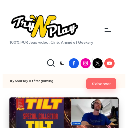
Skip
to
content
T
100% PUR Jeux vidéo, Ciné, Animé et Geekery
r
y
Facebook
Instagram
X
Youtube
|
A
Twitter
n
TryAndPlay
»
rétrogaming
S'abonner
d
P
la
y.