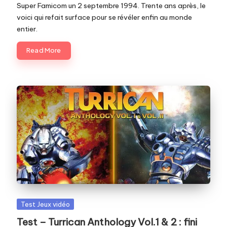
Super Famicom un 2 septembre 1994. Trente ans après, le
voici qui refait surface pour se révéler enfin au monde
entier.
Read More
Posted
Test Jeux vidéo
in
Test – Turrican Anthology Vol.1 & 2 : fini