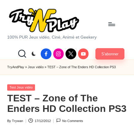
Skip
to
content
T
100% PUR Jeux vidéo, Ciné, Animé et Geekery
r
Facebook
Instagram
X
Youtube
S'abonner
y
|
Twitter
A
TryAndPlay
»
Jeux vidéo
»
TEST – Zone of The Enders HD Collection PS3
n
Posted
d
Test Jeux vidéo
in
TEST – Zone of The
P
Enders HD Collection PS3
la
y.
By
Trywan
17/12/2012
No Comments
Posted
c
by