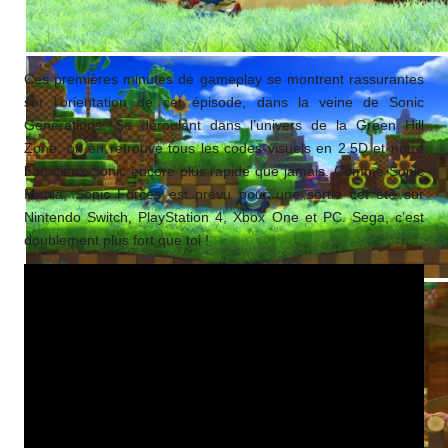
Ces premières minutes de gameplay se montrent rassurantes
sur l’orientation de cet épisode, dans la veine de Sonic
Generations. Se déroulant dans l’univers de la Green Hill
Zone, on en retrouve tous les codes visuels en 2.5D et notre
bon vieux Sonic encore plus rapide que jamais. Comme Sonic
Mania, Sonic Forces est prévu pour une sortie cet été sur
Nintendo Switch, PlayStation 4, Xbox One et PC. Sega, c’est
doublement plus fort que toi !