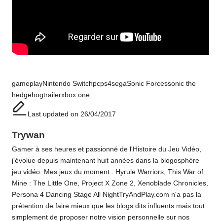
Tags:
gameplay
Nintendo Switch
pc
ps4
sega
Sonic Forces
sonic the
hedgehog
trailer
xbox one
Last updated on 26/04/2017
Trywan
Gamer à ses heures et passionné de l'Histoire du Jeu Vidéo,
j'évolue depuis maintenant huit années dans la blogosphère
jeu vidéo. Mes jeux du moment : Hyrule Warriors, This War of
Mine : The Little One, Project X Zone 2, Xenoblade Chronicles,
Persona 4 Dancing Stage All NightTryAndPlay.com n'a pas la
prétention de faire mieux que les blogs dits influents mais tout
simplement de proposer notre vision personnelle sur nos