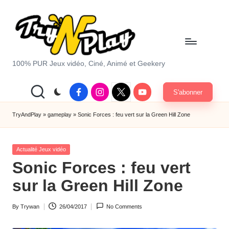
Skip
to
content
T
100% PUR Jeux vidéo, Ciné, Animé et Geekery
r
Facebook
Instagram
X
Youtube
S'abonner
y
|
Twitter
A
TryAndPlay
»
gameplay
»
Sonic Forces : feu vert sur la Green Hill Zone
n
Posted
d
Actualité Jeux vidéo
in
Sonic Forces : feu vert
P
sur la Green Hill Zone
la
y.
By
Trywan
26/04/2017
No Comments
Posted
c
by