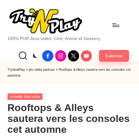
Skip
to
content
T
100% PUR Jeux vidéo, Ciné, Animé et Geekery
r
Facebook
Instagram
X
Youtube
S'abonner
y
|
Twitter
A
TryAndPlay
»
jeu vidéo parkour
»
Rooftops & Alleys sautera vers les consoles cet
automne
n
d
Posted
Actualité Jeux vidéo
P
in
Rooftops & Alleys
la
sautera vers les consoles
y.
cet automne
c