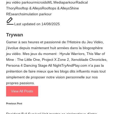
Tags:
jeu vidéo parkour
microids
ML Media
parkour
Radical
Thory
Rooftop & Alleys
Rooftops & Alleys
Shine
REsearch
simulation parkour
Last updated on 14/08/2025
Trywan
Gamer à ses heures et passionné de l'Histoire du Jeu Vidéo,
j'évolue depuis maintenant huit années dans la blogosphère
jeu vidéo. Mes jeux du moment : Hyrule Warriors, This War of
Mine : The Little One, Project X Zone 2, Xenoblade Chronicles,
Persona 4 Dancing Stage All NightTryAndPlay.com n'a pas la
prétention de faire mieux que les blogs dits influents mais tout
simplement de proposer notre vision personnelle sur nos
propres passions.
View All Posts
Post
Previous Post