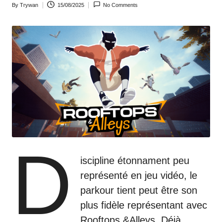
By
Trywan
15/08/2025
No Comments
o
Posted
by
m
D
iscipline étonnament peu
représenté en jeu vidéo, le
parkour tient peut être son
plus fidèle représentant avec
Rooftops &Alleys. Déjà