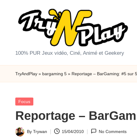
Skip
to
content
T
100% PUR Jeux vidéo, Ciné, Animé et Geekery
r
TryAndPlay
»
bargaming 5
»
Reportage – BarGaming: #5 sur 
y
A
Posted
Focus
n
in
Reportage – BarGami
d
P
By
Trywan
15/04/2010
No Comments
Posted