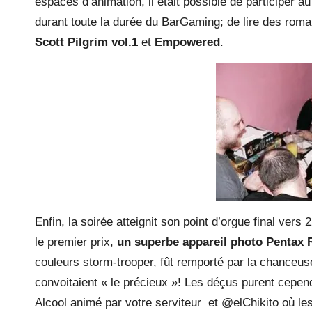
espaces d’animation, il était possible de participer a
durant toute la durée du BarGaming; de lire des rom
Scott Pilgrim vol.1
et
Empowered
.
Enfin, la soirée atteignit son point d’orgue final ver
le premier prix,
un superbe appareil photo Pentax 
couleurs storm-trooper, fût remporté par la chanceu
convoitaient « le précieux »! Les déçus purent cepen
Alcool animé par votre serviteur et @elChikito où les