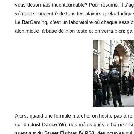
vous désormais incontournable? Pour résumé, il s’ag
véritable concentré de tous les plaisirs geeko-ludiqu
Le BarGaming, c’est un laboratoire où chaque sessio
alchimique à base de « on teste et on verra bien; ça
Alors, quand une formule marche, on hésite pas à re
sur du
Just Dance Wii
; des mâles qui s’acharnent su
suent sur du
Street Fighter IV PS3
; des couples qui 