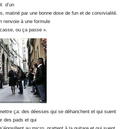
it d’un
es, matiné par une bonne dose de fun et de convivialité.
n renvoie à une formule
 casse, ou ça passe ».
mettre ça: des déesses qui se déhanchent et qui suent
r des pads et qui
s’égosillent au micro, grattent à la guitare et qui suent