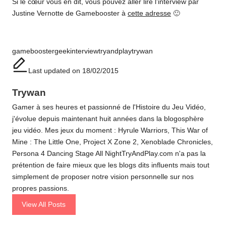
Si le cœur vous en dit, vous pouvez aller lire l’interview par
Justine Vernotte de Gamebooster à
cette adresse
🙂
Tags:
gamebooster
geek
interview
tryandplay
trywan
Last updated on 18/02/2015
Trywan
Gamer à ses heures et passionné de l'Histoire du Jeu Vidéo,
j'évolue depuis maintenant huit années dans la blogosphère
jeu vidéo. Mes jeux du moment : Hyrule Warriors, This War of
Mine : The Little One, Project X Zone 2, Xenoblade Chronicles,
Persona 4 Dancing Stage All NightTryAndPlay.com n'a pas la
prétention de faire mieux que les blogs dits influents mais tout
simplement de proposer notre vision personnelle sur nos
propres passions.
View All Posts