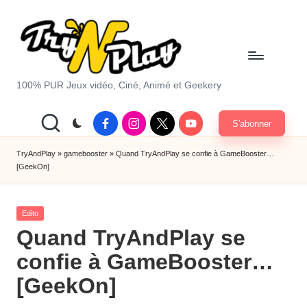
Skip
to
content
T
100% PUR Jeux vidéo, Ciné, Animé et Geekery
r
Facebook
Instagram
X
Youtube
S'abonner
y
|
Twitter
A
TryAndPlay
»
gamebooster
»
Quand TryAndPlay se confie à GameBooster…
[GeekOn]
n
d
Posted
Edito
P
in
Quand TryAndPlay se
la
confie à GameBooster…
y.
[GeekOn]
c