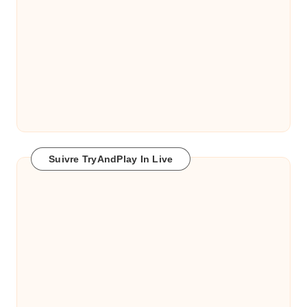
Suivre TryAndPlay In Live