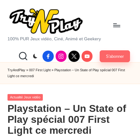
Skip
to
content
T
100% PUR Jeux vidéo, Ciné, Animé et Geekery
r
Facebook
Instagram
X
Youtube
S'abonner
y
|
Twitter
A
TryAndPlay
»
007 First Light
»
Playstation – Un State of Play spécial 007 First
Light ce mercredi
n
d
Posted
Actualité Jeux vidéo
P
in
Playstation – Un State of
la
Play spécial 007 First
y.
Light ce mercredi
c