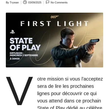
By
Trywan
03/09/2025
No Comments
o
Posted
by
m
V
otre mission si vous l’acceptez
sera de lire les prochaines
lignes pour découvrir ce qui
vous attend dans ce prochain
State of Play dédié au célèbre