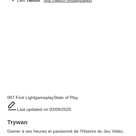
Lien
Twitch
:
http://twitch.tv/playstation
Tags:
007 First Light
gameplay
State of Play
Last updated on 03/09/2025
Trywan
Gamer à ses heures et passionné de l'Histoire du Jeu Vidéo,