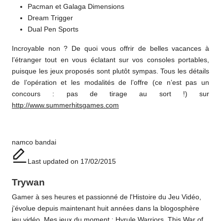
Pacman et Galaga Dimensions
Dream Trigger
Dual Pen Sports
Incroyable non ? De quoi vous offrir de belles vacances à
l’étranger tout en vous éclatant sur vos consoles portables,
puisque les jeux proposés sont plutôt sympas. Tous les détails
de l’opération et les modalités de l’offre (ce n’est pas un
concours : pas de tirage au sort !) sur
http://www.summerhitsgames.com
Tags:
namco bandai
Last updated on 17/02/2015
Trywan
Gamer à ses heures et passionné de l'Histoire du Jeu Vidéo,
j'évolue depuis maintenant huit années dans la blogosphère
jeu vidéo. Mes jeux du moment : Hyrule Warriors, This War of