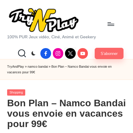
Skip
to
content
T
100% PUR Jeux vidéo, Ciné, Animé et Geekery
r
Facebook
Instagram
X
Youtube
S'abonner
y
|
Twitter
A
TryAndPlay
»
namco bandai
»
Bon Plan – Namco Bandai vous envoie en
vacances pour 99€
n
d
Posted
Shopping
P
in
Bon Plan – Namco Bandai
la
vous envoie en vacances
y.
pour 99€
c