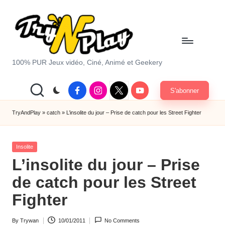
Skip
to
content
T
100% PUR Jeux vidéo, Ciné, Animé et Geekery
r
Facebook
Instagram
X
Youtube
S'abonner
y
|
Twitter
A
TryAndPlay
»
catch
»
L’insolite du jour – Prise de catch pour les Street Fighter
n
Posted
d
Insolite
in
L’insolite du jour – Prise
P
de catch pour les Street
la
Fighter
y.
c
By
Trywan
10/01/2011
No Comments
Posted