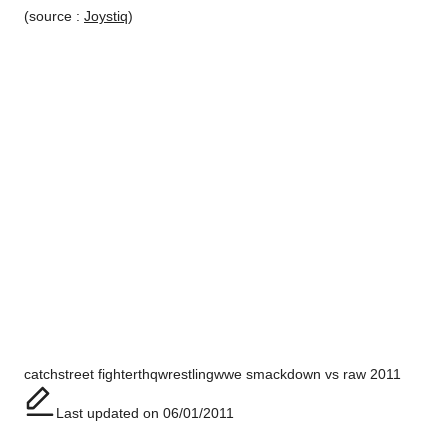
(source :
Joystiq
)
Tags:
catch
street fighter
thq
wrestling
wwe smackdown vs raw 2011
Last updated on 06/01/2011