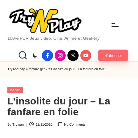
Skip
to
content
T
100% PUR Jeux vidéo, Ciné, Animé et Geekery
r
Facebook
Instagram
X
Youtube
S'abonner
y
|
Twitter
A
TryAndPlay
»
fanfare geek
»
L’insolite du jour – La fanfare en folie
n
Posted
d
Insolite
in
L’insolite du jour – La
P
fanfare en folie
la
y.
By
Trywan
19/11/2010
No Comments
Posted
c
by