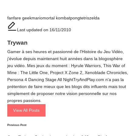
Tags:
fanfare geek
mario
mortal kombat
pong
tetris
zelda
Last updated on 16/11/2010
Trywan
Gamer à ses heures et passionné de l'Histoire du Jeu Vidéo,
j'évolue depuis maintenant huit années dans la blogosphère
jeu vidéo. Mes jeux du moment : Hyrule Warriors, This War of
Mine : The Little One, Project X Zone 2, Xenoblade Chronicles,
Persona 4 Dancing Stage All NightTryAndPlay.com n'a pas la
prétention de faire mieux que les blogs dits influents mais tout
simplement de proposer notre vision personnelle sur nos
propres passions.
View All Posts
Post
Previous Post