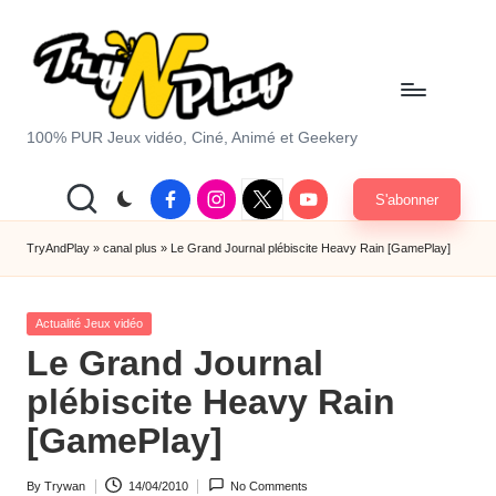
Skip
to
content
T
100% PUR Jeux vidéo, Ciné, Animé et Geekery
r
Facebook
Instagram
X
Youtube
S'abonner
y
|
Twitter
A
TryAndPlay
»
canal plus
»
Le Grand Journal plébiscite Heavy Rain [GamePlay]
n
Posted
d
Actualité Jeux vidéo
in
Le Grand Journal
P
plébiscite Heavy Rain
la
[GamePlay]
y.
c
By
Trywan
14/04/2010
No Comments
Posted