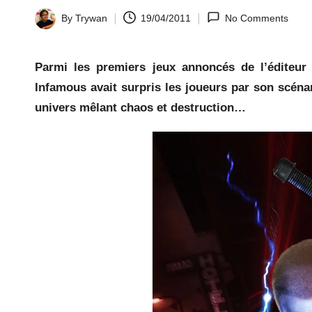
la
By
Trywan
19/04/2011
No Comments
Posted
by
y.
Parmi les premiers jeux annoncés de l’éditeur
c
Infamous avait surpris les joueurs par son scéna
univers mêlant chaos et destruction…
o
m