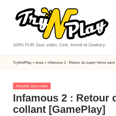
Skip
to
content
T
100% PUR Jeux vidéo, Ciné, Animé et Geekery
r
TryAndPlay
»
boss
»
Infamous 2 : Retour du super héros sans
y
A
Posted
Actualité Jeux vidéo
n
in
Infamous 2 : Retour 
d
collant [GamePlay]
P