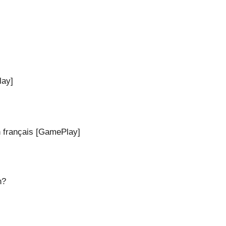
lay]
en français [GamePlay]
n?