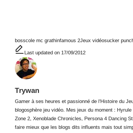
Tags:
boss
cole mc grath
infamous 2
Jeux vidéo
sucker punc
Last updated on 17/09/2012
Trywan
Gamer à ses heures et passionné de l'Histoire du Jeu
blogosphère jeu vidéo. Mes jeux du moment : Hyrule W
Zone 2, Xenoblade Chronicles, Persona 4 Dancing Sta
faire mieux que les blogs dits influents mais tout si