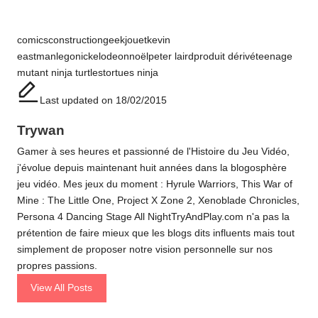
Tags:
comics
construction
geek
jouet
kevin
eastman
lego
nickelodeon
noël
peter laird
produit dérivé
teenage
mutant ninja turtles
tortues ninja
Last updated on 18/02/2015
Trywan
Gamer à ses heures et passionné de l'Histoire du Jeu Vidéo,
j'évolue depuis maintenant huit années dans la blogosphère
jeu vidéo. Mes jeux du moment : Hyrule Warriors, This War of
Mine : The Little One, Project X Zone 2, Xenoblade Chronicles,
Persona 4 Dancing Stage All NightTryAndPlay.com n'a pas la
prétention de faire mieux que les blogs dits influents mais tout
simplement de proposer notre vision personnelle sur nos
propres passions.
View All Posts