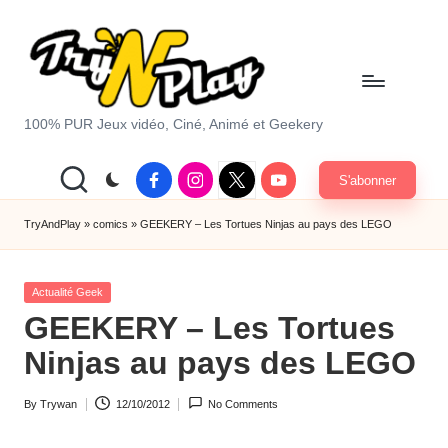
Skip
to
content
T
100% PUR Jeux vidéo, Ciné, Animé et Geekery
r
Facebook
Instagram
X
Youtube
S'abonner
y
|
Twitter
A
TryAndPlay
»
comics
»
GEEKERY – Les Tortues Ninjas au pays des LEGO
n
Posted
d
Actualité Geek
in
GEEKERY – Les Tortues
P
Ninjas au pays des LEGO
la
y.
By
Trywan
12/10/2012
No Comments
Posted
c
by