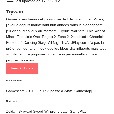
Last updated on 17/09/2012
Trywan
Gamer à ses heures et passionné de l'Histoire du Jeu Vidéo,
j'évolue depuis maintenant huit années dans la blogosphère
jeu vidéo. Mes jeux du moment : Hyrule Warriors, This War of
Mine : The Little One, Project X Zone 2, Xenoblade Chronicles,
Persona 4 Dancing Stage All NightTryAndPlay.com n'a pas la
prétention de faire mieux que les blogs dits influents mais tout
simplement de proposer notre vision personnelle sur nos
propres passions.
View All Posts
Post
Previous Post
navigation
Gamescom 2011 – La PS3 passe à 249€ [Gamestop]
Next Post
Zelda : Skyward Sword Wii prend date [GamePlay]