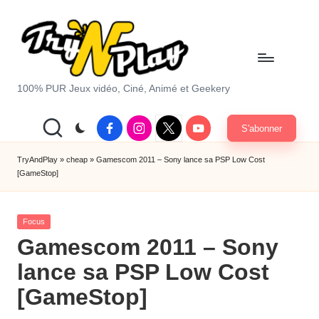
Skip
to
content
T
100% PUR Jeux vidéo, Ciné, Animé et Geekery
r
Facebook
Instagram
X
Youtube
S'abonner
y
|
Twitter
A
TryAndPlay
»
cheap
»
Gamescom 2011 – Sony lance sa PSP Low Cost
[GameStop]
n
d
Posted
Focus
P
in
Gamescom 2011 – Sony
la
lance sa PSP Low Cost
y.
[GameStop]
c