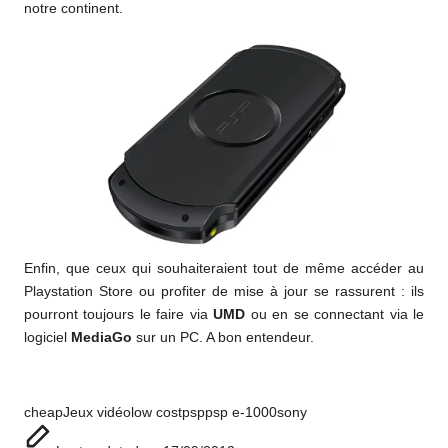
notre continent.
Enfin, que ceux qui souhaiteraient tout de même accéder au
Playstation Store ou profiter de mise à jour se rassurent : ils
pourront toujours le faire via
UMD
ou en se connectant via le
logiciel
MediaGo
sur un PC. A bon entendeur.
Tags:
cheap
Jeux vidéo
low cost
psp
psp e-1000
sony