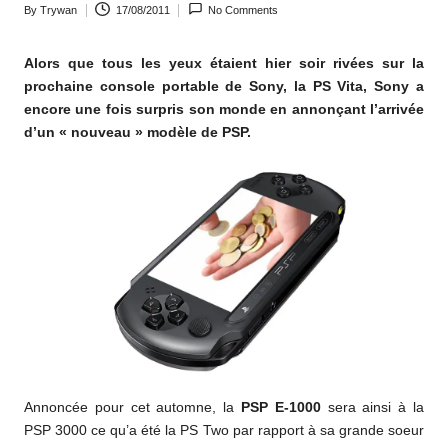
By
Trywan
17/08/2011
No Comments
o
Posted
by
m
Alors que tous les yeux étaient hier soir rivées sur la
prochaine console portable de Sony, la PS Vita, Sony a
encore une fois surpris son monde en annonçant l’arrivée
d’un « nouveau » modèle de PSP.
Annoncée pour cet automne, la
PSP E-1000
sera ainsi à la
PSP 3000 ce qu’a été la PS Two par rapport à sa grande soeur