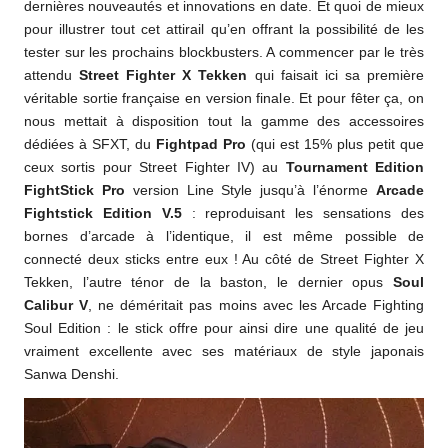
dernières nouveautés et innovations en date. Et quoi de mieux
pour illustrer tout cet attirail qu’en offrant la possibilité de les
tester sur les prochains blockbusters. A commencer par le très
attendu
Street Fighter X Tekken
qui faisait ici sa première
véritable sortie française en version finale. Et pour fêter ça, on
nous mettait à disposition tout la gamme des accessoires
dédiées à SFXT, du
Fightpad Pro
(qui est 15% plus petit que
ceux sortis pour Street Fighter IV) au
Tournament Edition
FightStick Pro
version Line Style jusqu’à l’énorme
Arcade
Fightstick Edition V.5
: reproduisant les sensations des
bornes d’arcade à l’identique, il est même possible de
connecté deux sticks entre eux ! Au côté de Street Fighter X
Tekken, l’autre ténor de la baston, le dernier opus
Soul
Calibur V
, ne déméritait pas moins avec les Arcade Fighting
Soul Edition : le stick offre pour ainsi dire une qualité de jeu
vraiment excellente avec ses matériaux de style japonais
Sanwa Denshi.