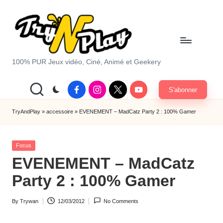
Skip
to
content
T
100% PUR Jeux vidéo, Ciné, Animé et Geekery
r
Facebook
Instagram
X
Youtube
S'abonner
y
|
Twitter
A
TryAndPlay
»
accessoire
»
EVENEMENT – MadCatz Party 2 : 100% Gamer
n
Posted
d
Focus
in
EVENEMENT – MadCatz
P
Party 2 : 100% Gamer
la
y.
By
Trywan
12/03/2012
No Comments
Posted
c
by