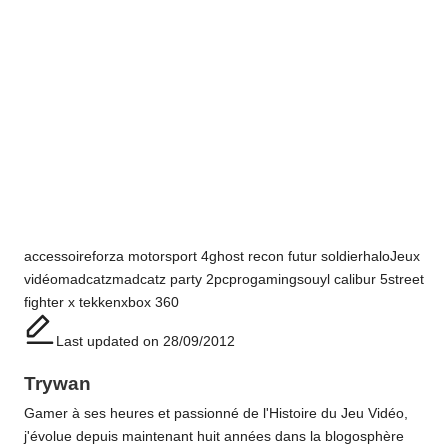
Tags:
accessoire
forza motorsport 4
ghost recon futur soldier
halo
Jeux
vidéo
madcatz
madcatz party 2
pc
progaming
souyl calibur 5
street
fighter x tekken
xbox 360
Last updated on 28/09/2012
Trywan
Gamer à ses heures et passionné de l'Histoire du Jeu Vidéo,
j'évolue depuis maintenant huit années dans la blogosphère