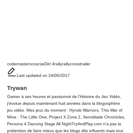
Tags:
codemasters
course
Dirt 4
rally
rallycross
trailer
Last updated on 24/05/2017
Trywan
Gamer à ses heures et passionné de l'Histoire du Jeu Vidéo,
j'évolue depuis maintenant huit années dans la blogosphère
jeu vidéo. Mes jeux du moment : Hyrule Warriors, This War of
Mine : The Little One, Project X Zone 2, Xenoblade Chronicles,
Persona 4 Dancing Stage All NightTryAndPlay.com n'a pas la
prétention de faire mieux que les blogs dits influents mais tout