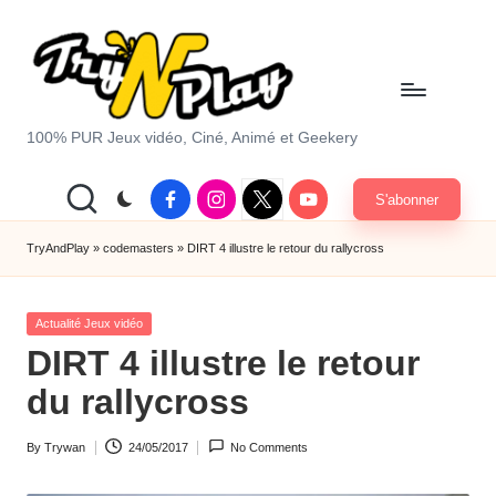
Skip
to
content
T
100% PUR Jeux vidéo, Ciné, Animé et Geekery
r
Facebook
Instagram
X
Youtube
S'abonner
y
|
Twitter
A
TryAndPlay
»
codemasters
»
DIRT 4 illustre le retour du rallycross
n
Posted
d
Actualité Jeux vidéo
in
DIRT 4 illustre le retour
P
du rallycross
la
y.
By
Trywan
24/05/2017
No Comments
Posted
c
by