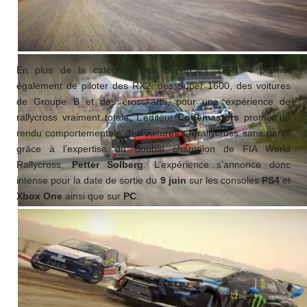
En plus de la catégorie des Supercars, DiRT 4 permet
également de piloter des RX2, des Super 1600, des voitures
de Groupe B et des crosskarts, pour une expérience de
rallycross vraiment totale. L’éditeur
Codemasters
promet un
rendu comportementale des voitures en rallycross sans pareil
grâce à l’expertise du double champion de FIA World
Rallycross,
Petter Solberg
. L’expérience s’annonce donc
intense pour la date de sortie du
9 juin
sur les consoles
PS4
et
Xbox One
ainsi que sur
PC
.