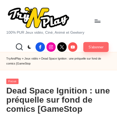
Skip
to
content
T
100% PUR Jeux vidéo, Ciné, Animé et Geekery
r
Facebook
Instagram
X
Youtube
S'abonner
y
|
Twitter
A
TryAndPlay
»
Jeux vidéo
»
Dead Space Ignition : une préquelle sur fond de
comics [GameStop
n
d
Posted
Focus
P
in
Dead Space Ignition : une
la
préquelle sur fond de
y.
comics [GameStop
c