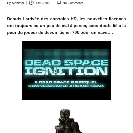
By
Manimal
13/10/2010
No Comments
o
Posted
by
m
Depuis l’arrivée des consoles HD, les nouvelles licences
ont toujours eu un peu de mal à percer, sans doute lié à la
peur du joueur de devoir lâcher 70€ pour un navet…