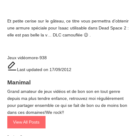
Et petite cerise sur le gâteau, ce titre vous permettra d’obtenir
une armure spéciale pour Isaac utilisable dans Dead Space 2 :
elle est pas belle la v… DLC camouflée 😉 .
Tags:
Jeux vidéo
more-938
Last updated on 17/09/2012
Manimal
Grand amateur de jeux vidéos et de bon son en tout genre
depuis ma plus tendre enfance, retrouvez moi régulièrement
pour partager ensemble ce qui se fait de bon ou de moins bon
dans ces domaines!We rock!!
View All Posts