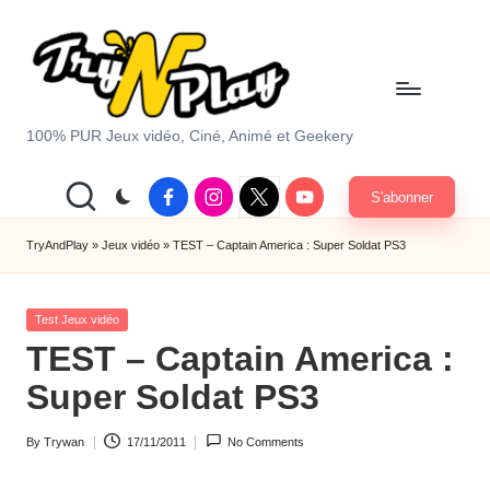
Skip
to
content
T
100% PUR Jeux vidéo, Ciné, Animé et Geekery
r
Facebook
Instagram
X
Youtube
S'abonner
y
|
Twitter
A
TryAndPlay
»
Jeux vidéo
»
TEST – Captain America : Super Soldat PS3
n
Posted
d
Test Jeux vidéo
in
TEST – Captain America :
P
Super Soldat PS3
la
y.
By
Trywan
17/11/2011
No Comments
Posted
c
by