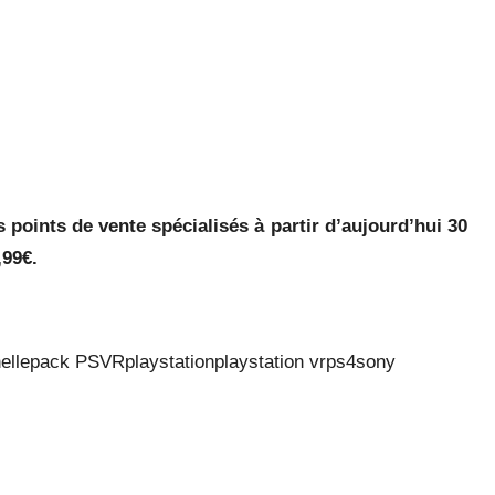
 points de vente spécialisés à partir d’aujourd’hui 30
,99€.
elle
pack PSVR
playstation
playstation vr
ps4
sony