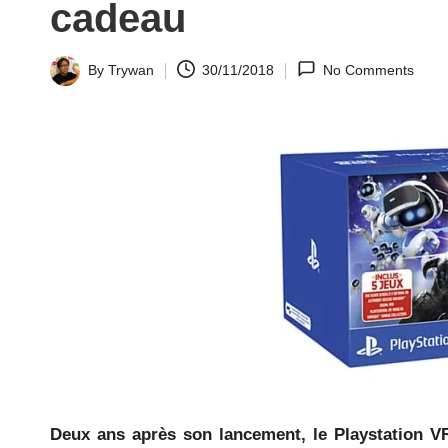
cadeau
la
y.
By
Trywan
30/11/2018
No Comments
Posted
by
c
o
m
Deux ans après son lancement, le Playstation V