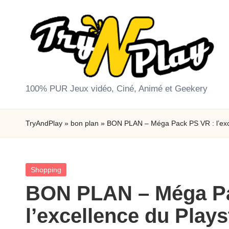
Skip
to
content
T
100% PUR Jeux vidéo, Ciné, Animé et Geekery
r
TryAndPlay
»
bon plan
»
BON PLAN – Méga Pack PS VR : l’exce
y
A
Posted
Shopping
n
in
BON PLAN – Méga Pa
d
l’excellence du Plays
P