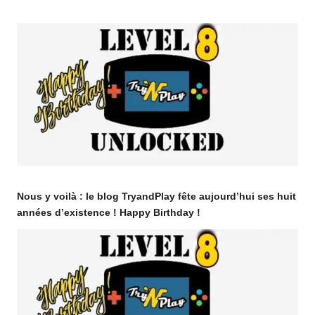
o
by
m
Nous y voilà : le blog TryandPlay fête aujourd’hui ses huit
années d’existence ! Happy Birthday !