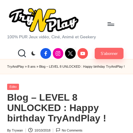
Skip
to
content
T
100% PUR Jeux vidéo, Ciné, Animé et Geekery
r
Facebook
Instagram
X
Youtube
S'abonner
y
|
Twitter
A
TryAndPlay
»
8 ans
»
Blog – LEVEL 8 UNLOCKED : Happy birthday TryAndPlay !
n
Posted
d
Edito
in
Blog – LEVEL 8
P
UNLOCKED : Happy
la
birthday TryAndPlay !
y.
c
By
Trywan
10/10/2018
No Comments
Posted