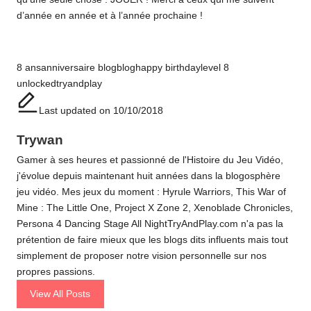
d’année en année et à l’année prochaine !
Tags:
8 ans
anniversaire blog
blog
happy birthday
level 8
unlocked
tryandplay
Last updated on 10/10/2018
Trywan
Gamer à ses heures et passionné de l'Histoire du Jeu Vidéo,
j'évolue depuis maintenant huit années dans la blogosphère
jeu vidéo. Mes jeux du moment : Hyrule Warriors, This War of
Mine : The Little One, Project X Zone 2, Xenoblade Chronicles,
Persona 4 Dancing Stage All NightTryAndPlay.com n'a pas la
prétention de faire mieux que les blogs dits influents mais tout
simplement de proposer notre vision personnelle sur nos
propres passions.
View All Posts