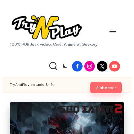
Skip
to
content
T
100% PUR Jeux vidéo, Ciné, Animé et Geekery
r
y
Facebook
Instagram
X
Youtube
|
A
Twitter
n
TryAndPlay
»
studio Shift
S'abonner
d
P
la
y.