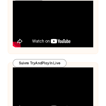
Suivre TryAndPlay In Live