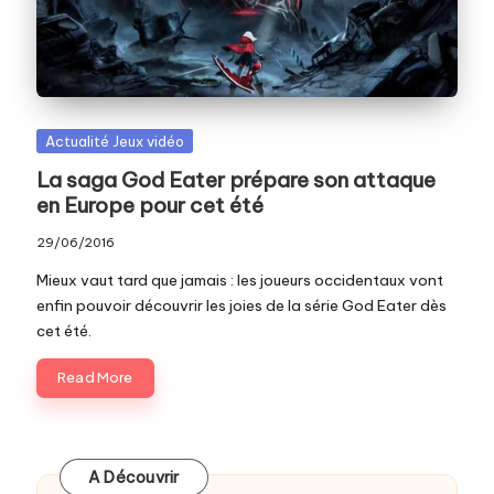
c
o
m
Posted
Actualité Jeux vidéo
in
La saga God Eater prépare son attaque
en Europe pour cet été
29/06/2016
Mieux vaut tard que jamais : les joueurs occidentaux vont
enfin pouvoir découvrir les joies de la série God Eater dès
cet été.
Read More
A Découvrir