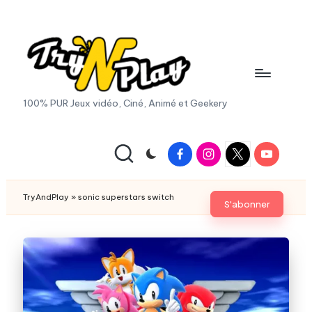
Skip
to
content
T
100% PUR Jeux vidéo, Ciné, Animé et Geekery
r
y
Facebook
Instagram
X
Youtube
|
A
Twitter
n
TryAndPlay
»
sonic superstars switch
S'abonner
d
P
la
y.