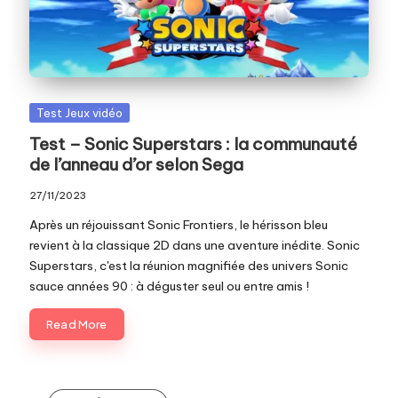
c
o
m
Posted
Test Jeux vidéo
in
Test – Sonic Superstars : la communauté
de l’anneau d’or selon Sega
27/11/2023
Après un réjouissant Sonic Frontiers, le hérisson bleu
revient à la classique 2D dans une aventure inédite. Sonic
Superstars, c'est la réunion magnifiée des univers Sonic
sauce années 90 : à déguster seul ou entre amis !
Read More