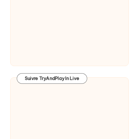
Suivre TryAndPlay In Live