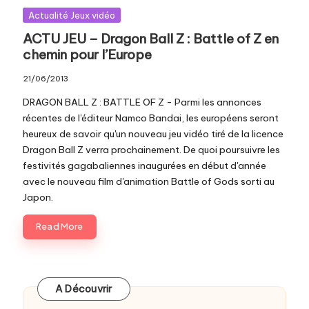
Posted
Actualité Jeux vidéo
in
ACTU JEU – Dragon Ball Z : Battle of Z en
chemin pour l’Europe
21/06/2013
DRAGON BALL Z : BATTLE OF Z - Parmi les annonces
récentes de l'éditeur Namco Bandai, les européens seront
heureux de savoir qu'un nouveau jeu vidéo tiré de la licence
Dragon Ball Z verra prochainement. De quoi poursuivre les
festivités gagabaliennes inaugurées en début d'année
avec le nouveau film d'animation Battle of Gods sorti au
Japon.
Read More
A Découvrir