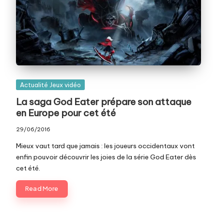
Posted
Actualité Jeux vidéo
in
La saga God Eater prépare son attaque
en Europe pour cet été
29/06/2016
Mieux vaut tard que jamais : les joueurs occidentaux vont
enfin pouvoir découvrir les joies de la série God Eater dès
cet été.
Read More