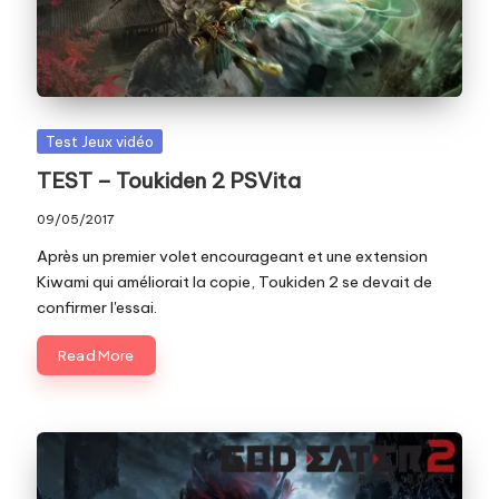
c
o
m
Posted
Test Jeux vidéo
in
TEST – Toukiden 2 PSVita
09/05/2017
Après un premier volet encourageant et une extension
Kiwami qui améliorait la copie, Toukiden 2 se devait de
confirmer l'essai.
Read More