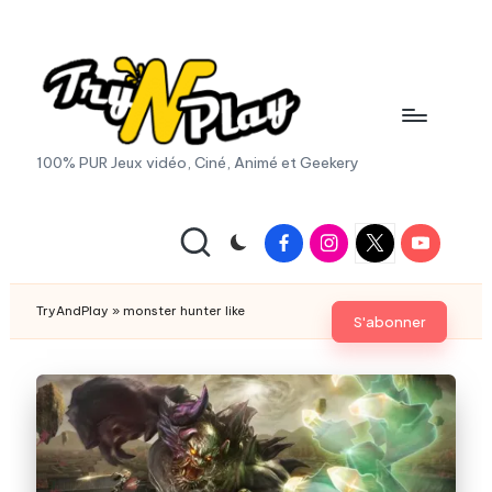
Skip
to
content
T
100% PUR Jeux vidéo, Ciné, Animé et Geekery
r
y
Facebook
Instagram
X
Youtube
|
A
Twitter
n
TryAndPlay
»
monster hunter like
S'abonner
d
P
la
y.