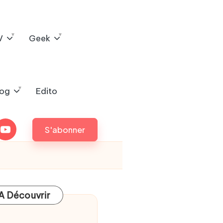
V
Geek
log
Edito
outube
S'abonner
A Découvrir