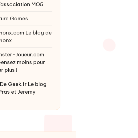
l’association MO5
ture Games
monx.com
Le blog de
monx
ster-Joueur.com
ensez moins pour
r plus !
 De Geek.fr
Le blog
Pras et Jeremy