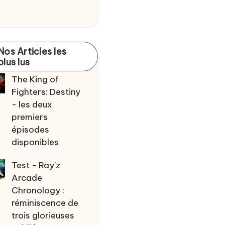
Nos Articles les
plus lus
The King of
Fighters: Destiny
- les deux
premiers
épisodes
disponibles
Test - Ray'z
Arcade
Chronology :
réminiscence de
trois glorieuses