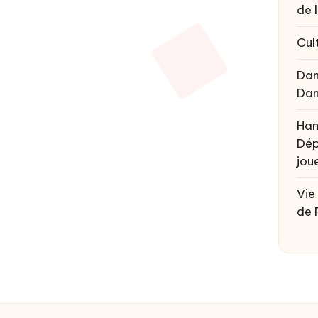
de 
Cul
Da
Da
Ham
Dép
joue
Vie
de 