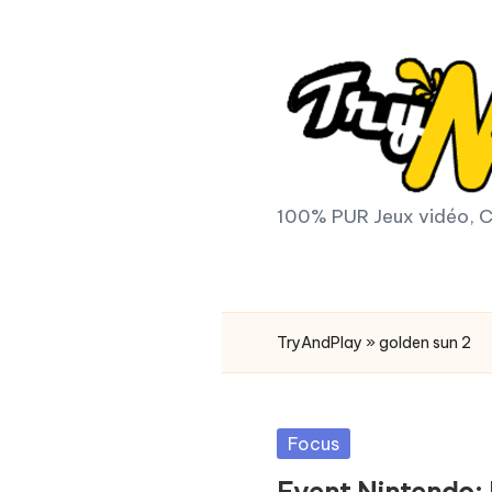
Skip
to
content
T
100% PUR Jeux vidéo, C
r
y
TryAndPlay
»
golden sun 2
A
n
Posted
Focus
d
in
Event Nintendo: 