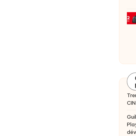
Tre
CIN
Gui
Pla
dév