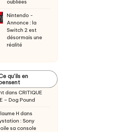
oubliées
Nintendo -
Annonce : la
Switch 2 est
désormais une
réalité
Ce qu’ils en
pensent
nt
dans
CRITIQUE
E – Dog Pound
llaume H
dans
ystation : Sony
oile sa console