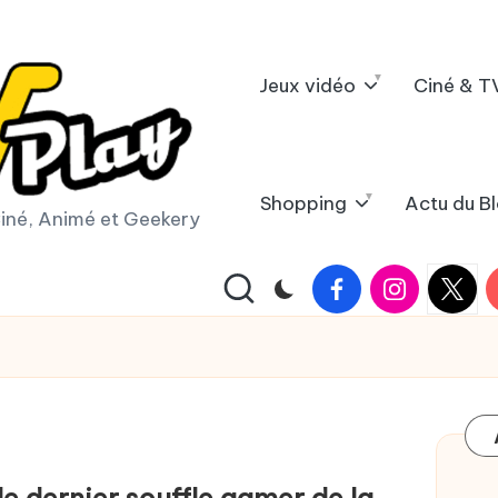
Jeux vidéo
Ciné & T
Shopping
Actu du B
iné, Animé et Geekery
Facebook
Instagram
X
Y
|
Twitter
le dernier souffle gamer de la