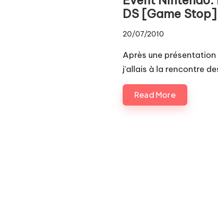
Pl
DS [Game Stop]
a
20/07/2010
y.
Après une présentation
c
j'allais à la rencontre
o
Read More
m