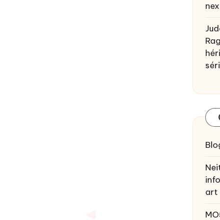
nex
Jud
Rag
héri
sér
Blo
Nei
inf
art
MO