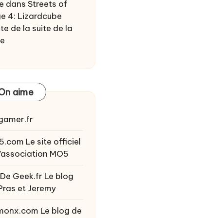
e
dans
Streets of
e 4: Lizardcube
te de la suite de la
ie
On aime
gamer.fr
5.com
Le site officiel
l’association MO5
 De Geek.fr
Le blog
Pras et Jeremy
monx.com
Le blog de