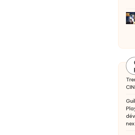
Tre
CIN
Gui
Pla
dév
nex