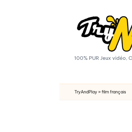
Skip
to
content
T
100% PUR Jeux vidéo, C
r
y
TryAndPlay
»
film français
A
n
d