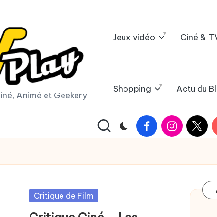
Jeux vidéo
Ciné & T
Shopping
Actu du B
iné, Animé et Geekery
Facebook
Instagram
X
Y
|
Twitter
Posted
Critique de Film
in
Critique Ciné – Les