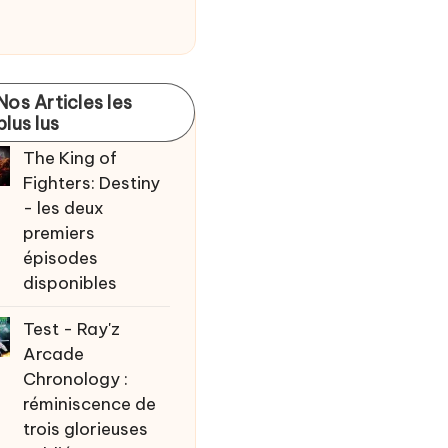
Nos Articles les
plus lus
The King of
Fighters: Destiny
- les deux
premiers
épisodes
disponibles
Test - Ray'z
Arcade
Chronology :
réminiscence de
trois glorieuses