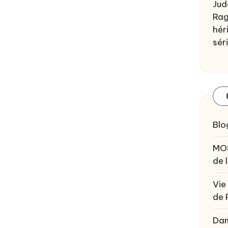
Jud
Rag
héri
sér
Blo
MO
de 
Vie
de 
Da