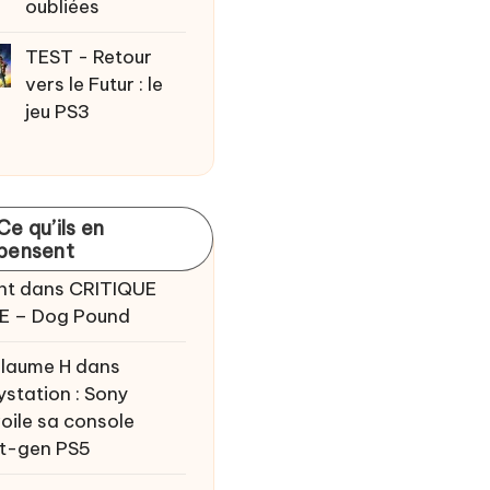
oubliées
TEST - Retour
vers le Futur : le
jeu PS3
Ce qu’ils en
pensent
nt
dans
CRITIQUE
E – Dog Pound
llaume H
dans
ystation : Sony
oile sa console
t-gen PS5