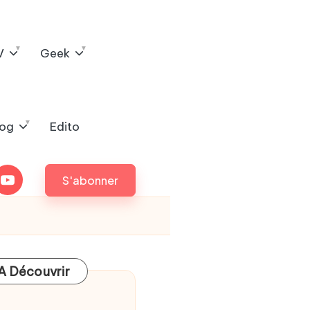
V
Geek
log
Edito
outube
S'abonner
A Découvrir