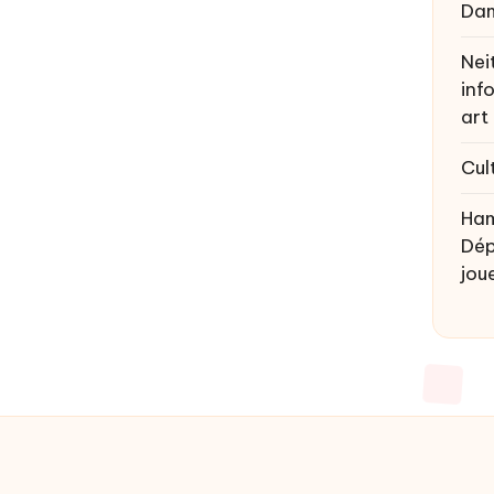
Da
Nei
inf
art
Cul
Ham
Dép
joue