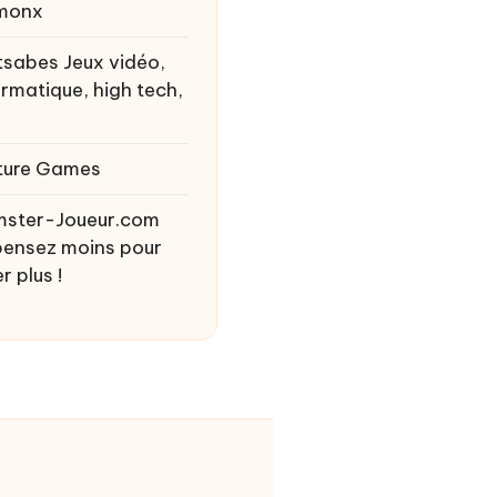
monx
tsabes
Jeux vidéo,
ormatique, high tech,
ture Games
ster-Joueur.com
ensez moins pour
r plus !