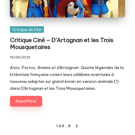
Posted
Critique de Film
in
Critique Ciné – D’Artagnan et les Trois
Mousquetaires
19/08/2021
Atos, Portos, Aramis et d'Artagnan. Quatre légendes de la
littérature française voient leurs célèbres aventures à
nouveau adapter sur grand écran en version animale (!)
dans D'Artagnan et les Trois Mousquetaires.
Read More
Pagination
1
2
3
…
5
NEXT
PAGE