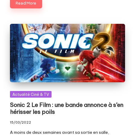
Read More
Posted
Actualité Ciné & TV
in
Sonic 2 Le Film : une bande annonce à s’en
hérisser les poils
15/03/2022
A moins de deux semaines avant sa sortie en salle,