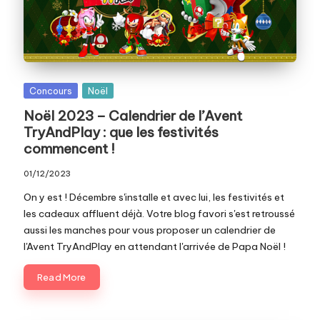
c
o
m
Posted
Concours
Noël
in
Noël 2023 – Calendrier de l’Avent
TryAndPlay : que les festivités
commencent !
01/12/2023
On y est ! Décembre s'installe et avec lui, les festivités et
les cadeaux affluent déjà. Votre blog favori s'est retroussé
aussi les manches pour vous proposer un calendrier de
l'Avent TryAndPlay en attendant l'arrivée de Papa Noël !
Read More