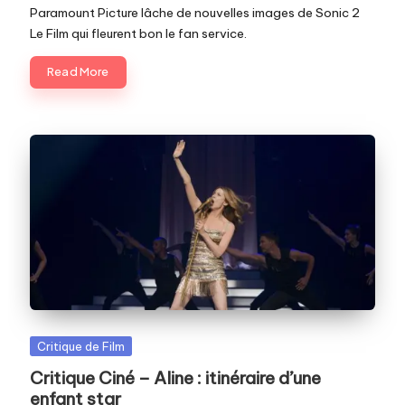
Paramount Picture lâche de nouvelles images de Sonic 2
Le Film qui fleurent bon le fan service.
Read More
Posted
Critique de Film
in
Critique Ciné – Aline : itinéraire d’une
enfant star