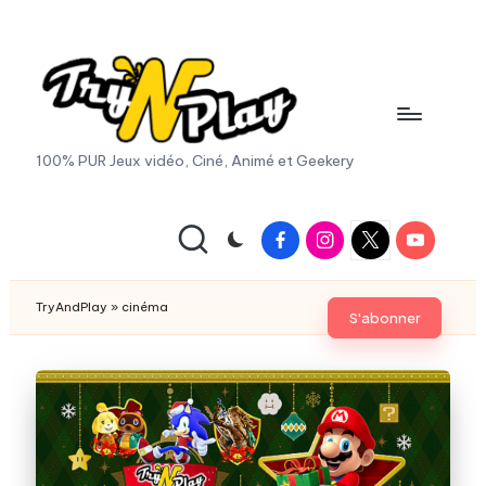
Skip
to
content
T
100% PUR Jeux vidéo, Ciné, Animé et Geekery
r
y
Facebook
Instagram
X
Youtube
|
A
Twitter
n
TryAndPlay
»
cinéma
S'abonner
d
P
la
y.