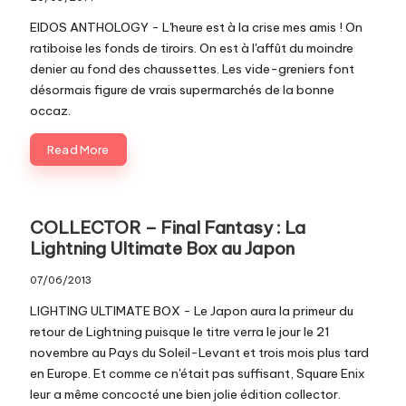
c
EIDOS ANTHOLOGY - L'heure est à la crise mes amis ! On
o
ratiboise les fonds de tiroirs. On est à l'affût du moindre
denier au fond des chaussettes. Les vide-greniers font
m
désormais figure de vrais supermarchés de la bonne
occaz.
Read More
COLLECTOR – Final Fantasy : La
Lightning Ultimate Box au Japon
07/06/2013
LIGHTING ULTIMATE BOX - Le Japon aura la primeur du
retour de Lightning puisque le titre verra le jour le 21
novembre au Pays du Soleil-Levant et trois mois plus tard
en Europe. Et comme ce n'était pas suffisant, Square Enix
leur a même concocté une bien jolie édition collector.