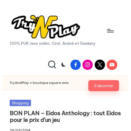
Skip
to
content
T
100% PUR Jeux vidéo, Ciné, Animé et Geekery
r
y
Facebook
Instagram
X
Youtube
|
A
Twitter
n
TryAndPlay
»
boutique square enix
S'abonner
d
P
Posted
Shopping
in
BON PLAN – Eidos Anthology : tout Eidos
la
pour le prix d’un jeu
y.
26/09/2014