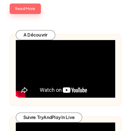
Read More
A Découvrir
Suivre TryAndPlay In Live