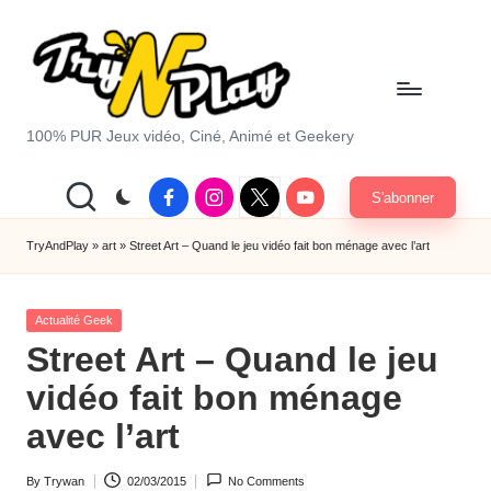
Skip
to
content
T
100% PUR Jeux vidéo, Ciné, Animé et Geekery
r
Facebook
Instagram
X
Youtube
S'abonner
y
|
Twitter
A
TryAndPlay
»
art
»
Street Art – Quand le jeu vidéo fait bon ménage avec l’art
n
Posted
d
Actualité Geek
in
Street Art – Quand le jeu
P
vidéo fait bon ménage
la
avec l’art
y.
c
By
Trywan
02/03/2015
No Comments
Posted