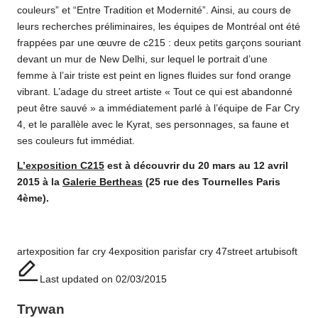
couleurs” et “Entre Tradition et Modernité”. Ainsi, au cours de
leurs recherches préliminaires, les équipes de Montréal ont été
frappées par une œuvre de c215 : deux petits garçons souriant
devant un mur de New Delhi, sur lequel le portrait d’une
femme à l’air triste est peint en lignes fluides sur fond orange
vibrant. L’adage du street artiste « Tout ce qui est abandonné
peut être sauvé » a immédiatement parlé à l’équipe de Far Cry
4, et le parallèle avec le Kyrat, ses personnages, sa faune et
ses couleurs fut immédiat.
L’exposition C215
est à découvrir du 20 mars au 12 avril
2015 à la
Galerie Bertheas
(25 rue des Tournelles Paris
4ème).
Tags:
art
exposition far cry 4
exposition paris
far cry 47
street art
ubisoft
Last updated on 02/03/2015
Trywan